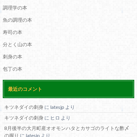
調理学の本
魚の調理の本
寿司の本
分とく山の本
刺身の本
包丁の本
最近のコメント
キツネダイの刺身
に
latesjp
より
キツネダイの刺身
に
ヒロ
より
8月後半の大月町産オオモンハタとカサゴのライトな酢〆
の握り
に
latesjp
より