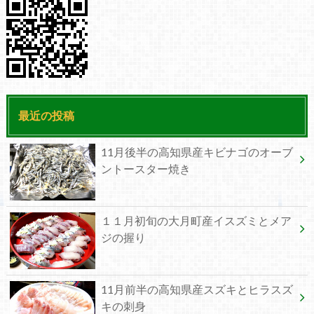
最近の投稿
11月後半の高知県産キビナゴのオーブ
ントースター焼き
１１月初旬の大月町産イスズミとメア
ジの握り
11月前半の高知県産スズキとヒラスズ
キの刺身