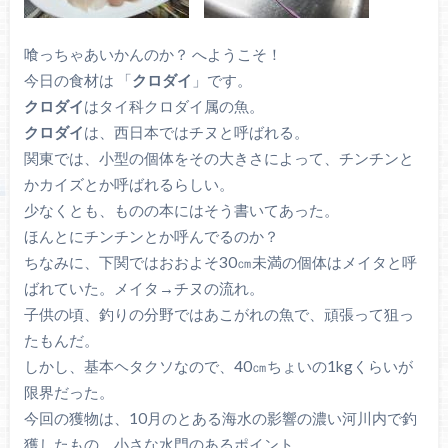
喰っちゃあいかんのか？ へようこそ！
今日の食材は 「
クロダイ
」です。
クロダイ
はタイ科クロダイ属の魚。
クロダイ
は、西日本ではチヌと呼ばれる。
関東では、小型の個体をその大きさによって、チンチンと
かカイズとか呼ばれるらしい。
少なくとも、ものの本にはそう書いてあった。
ほんとにチンチンとか呼んでるのか？
ちなみに、下関ではおおよそ30㎝未満の個体はメイタと呼
ばれていた。メイタ→チヌの流れ。
子供の頃、釣りの分野ではあこがれの魚で、頑張って狙っ
たもんだ。
しかし、基本ヘタクソなので、40㎝ちょいの1kgくらいが
限界だった。
今回の獲物は、10月のとある海水の影響の濃い河川内で釣
獲したもの。小さな水門のあるポイント。