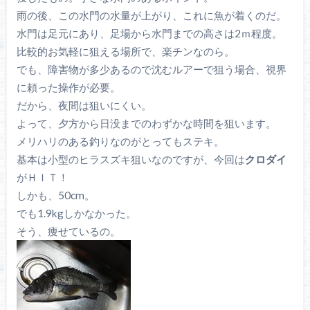
雨の後、この水門の水量が上がり、これに魚が着くのだ。
水門は足元にあり、足場から水門までの高さは2ｍ程度。
比較的お気軽に狙える場所で、楽チンなのら。
でも、障害物が多少あるので沈むルアーで狙う場合、視界
に頼った操作が必要。
だから、夜間は狙いにくい。
よって、夕方から日没までのわずかな時間を狙います。
メリハリのある釣りなのがとってもステキ。
基本は小型のヒラスズキ狙いなのですが、今回は
クロダイ
がＨＩＴ！
しかも、50cm。
でも1.9kgしかなかった。
そう、痩せているの。