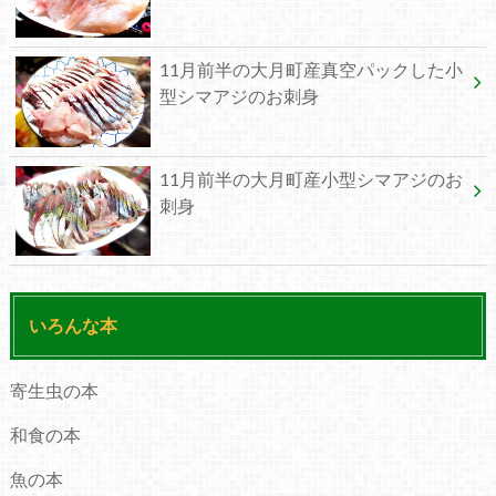
11月前半の大月町産真空パックした小
型シマアジのお刺身
11月前半の大月町産小型シマアジのお
刺身
いろんな本
寄生虫の本
和食の本
魚の本