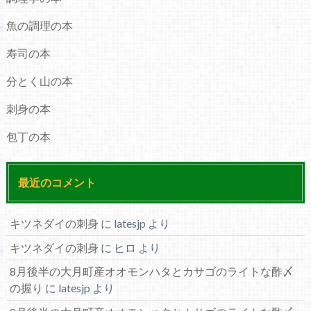
魚の調理の本
寿司の本
分とく山の本
刺身の本
包丁の本
最近のコメント
キツネダイの刺身
に
latesjp
より
キツネダイの刺身
に
ヒロ
より
8月後半の大月町産オオモンハタとカサゴのライトな酢〆
の握り
に
latesjp
より