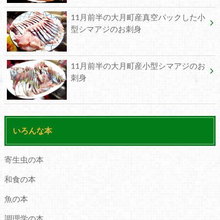
11月前半の大月町産真空パックした小
型シマアジのお刺身
11月前半の大月町産小型シマアジのお
刺身
いろんな本
寄生虫の本
和食の本
魚の本
調理学の本