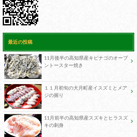
最近の投稿
11月後半の高知県産キビナゴのオーブ
ントースター焼き
１１月初旬の大月町産イスズミとメア
ジの握り
11月前半の高知県産スズキとヒラスズ
キの刺身