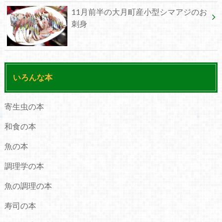
11月前半の大月町産小型シマアジのお
刺身
いろんな本
寄生虫の本
和食の本
魚の本
調理学の本
魚の調理の本
寿司の本