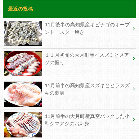
最近の投稿
11月後半の高知県産キビナゴのオーブ
ントースター焼き
１１月初旬の大月町産イスズミとメア
ジの握り
11月前半の高知県産スズキとヒラスズ
キの刺身
11月前半の大月町産真空パックした小
型シマアジのお刺身