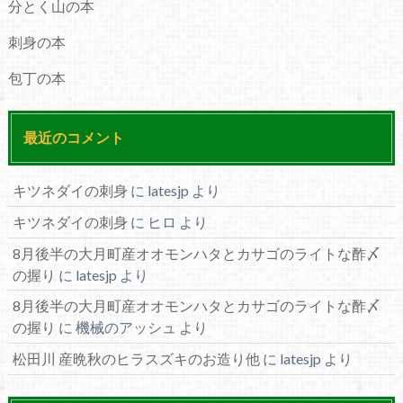
分とく山の本
刺身の本
包丁の本
最近のコメント
キツネダイの刺身
に
latesjp
より
キツネダイの刺身
に
ヒロ
より
8月後半の大月町産オオモンハタとカサゴのライトな酢〆
の握り
に
latesjp
より
8月後半の大月町産オオモンハタとカサゴのライトな酢〆
の握り
に
機械のアッシュ
より
松田川 産晩秋のヒラスズキのお造り他
に
latesjp
より