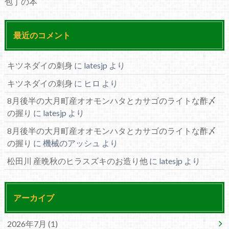
包丁の本
最近のコメント
キツネダイの刺身
に
latesjp
より
キツネダイの刺身
に
ヒロ
より
8月後半の大月町産オオモンハタとカサゴのライトな酢〆
の握り
に
latesjp
より
8月後半の大月町産オオモンハタとカサゴのライトな酢〆
の握り
に
機械のアッシュ
より
松田川 産晩秋のヒラスズキのお造り他
に
latesjp
より
アーカイブ
2026年7月 (1)