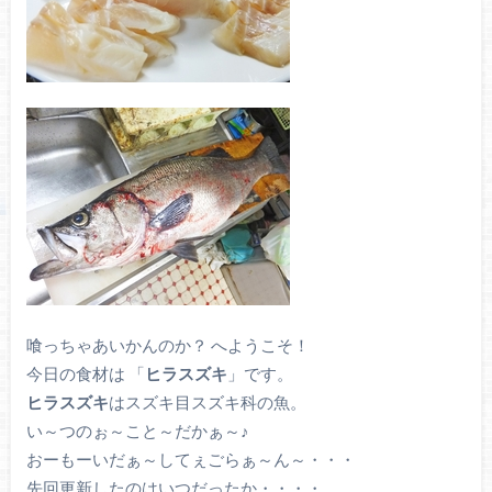
喰っちゃあいかんのか？ へようこそ！
今日の食材は 「
ヒラスズキ
」です。
ヒラスズキ
はスズキ目スズキ科の魚。
い～つのぉ～こと～だかぁ～♪
おーもーいだぁ～してぇごらぁ～ん～・・・
先回更新したのはいつだったか・・・・