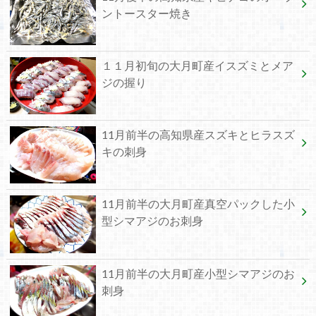
ントースター焼き
１１月初旬の大月町産イスズミとメア
ジの握り
11月前半の高知県産スズキとヒラスズ
キの刺身
11月前半の大月町産真空パックした小
型シマアジのお刺身
11月前半の大月町産小型シマアジのお
刺身