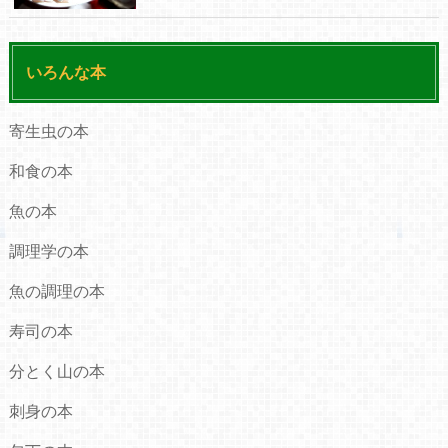
いろんな本
寄生虫の本
和食の本
魚の本
調理学の本
魚の調理の本
寿司の本
分とく山の本
刺身の本