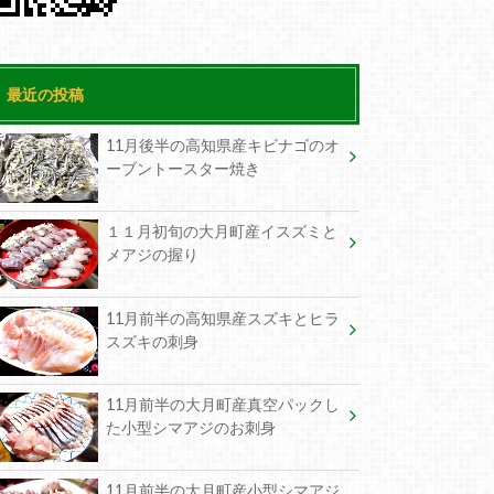
最近の投稿
11月後半の高知県産キビナゴのオ
ーブントースター焼き
１１月初旬の大月町産イスズミと
メアジの握り
11月前半の高知県産スズキとヒラ
スズキの刺身
11月前半の大月町産真空パックし
た小型シマアジのお刺身
11月前半の大月町産小型シマアジ