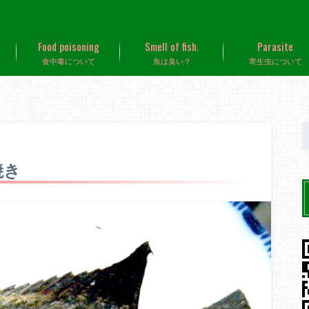
Food poisoning
Smell of fish.
Parasite
食中毒について
魚は臭い？
寄生虫について
焼き