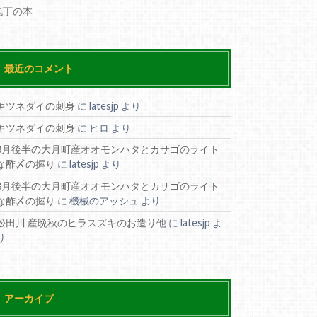
包丁の本
最近のコメント
キツネダイの刺身
に
latesjp
より
キツネダイの刺身
に
ヒロ
より
8月後半の大月町産オオモンハタとカサゴのライト
な酢〆の握り
に
latesjp
より
8月後半の大月町産オオモンハタとカサゴのライト
な酢〆の握り
に
機械のアッシュ
より
松田川 産晩秋のヒラスズキのお造り他
に
latesjp
よ
り
アーカイブ