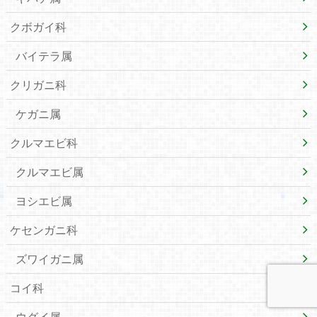
クボガイ科
バイテラ属
クリガニ科
ケガニ属
クルマエビ科
クルマエビ属
ヨシエビ属
ケセンガニ科
ズワイガニ属
コイ科
ウグイ属