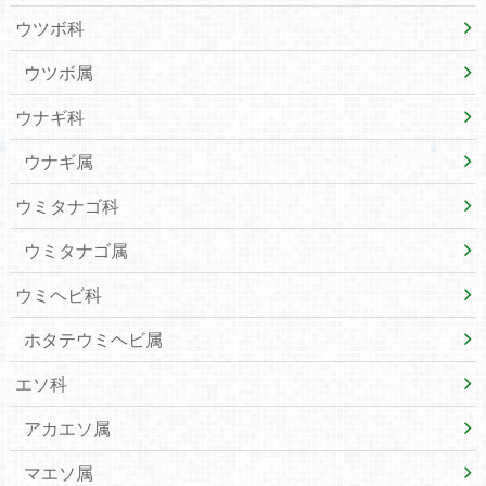
ウツボ科
ウツボ属
ウナギ科
ウナギ属
ウミタナゴ科
ウミタナゴ属
ウミヘビ科
ホタテウミヘビ属
エソ科
アカエソ属
マエソ属