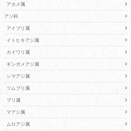
アカメ属
アジ科
アイブリ属
イトヒキアジ属
カイワリ属
ギンガメアジ属
シマアジ属
ツムブリ属
ブリ属
マアジ属
ムロアジ属