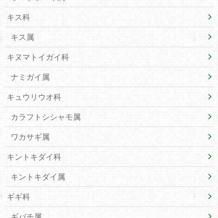
キス科
キス属
キヌマトイガイ科
ナミガイ属
キュウリウオ科
カラフトシシャモ属
ワカサギ属
キントキダイ科
キントキダイ属
ギギ科
ギバチ属