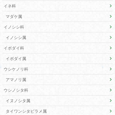
イネ科
マダケ属
イノシシ科
イノシシ属
イボダイ科
イボダイ属
ウシケノリ科
アマノリ属
ウシノシタ科
イヌノシタ属
タイワンシタビラメ属