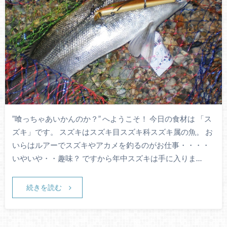
”喰っちゃあいかんのか？” へようこそ！ 今日の食材は 「ス
ズキ」です。 スズキはスズキ目スズキ科スズキ属の魚。 お
いらはルアーでスズキやアカメを釣るのがお仕事・・・・
いやいや・・趣味？ ですから年中スズキは手に入りま…
続きを読む