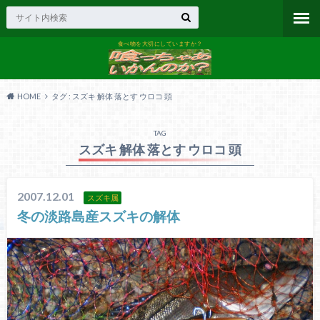
食べ物を大切にしていますか？
HOME
タグ : スズキ 解体 落とす ウロコ 頭
TAG
スズキ 解体 落とす ウロコ 頭
2007.12.01
スズキ属
冬の淡路島産スズキの解体