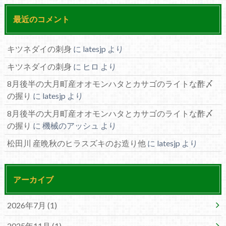
最近のコメント
キツネダイの刺身
に
latesjp
より
キツネダイの刺身
に
ヒロ
より
8月後半の大月町産オオモンハタとカサゴのライトな酢〆
の握り
に
latesjp
より
8月後半の大月町産オオモンハタとカサゴのライトな酢〆
の握り
に
機械のアッシュ
より
松田川 産晩秋のヒラスズキのお造り他
に
latesjp
より
アーカイブ
2026年7月 (1)
2025年11月 (1)