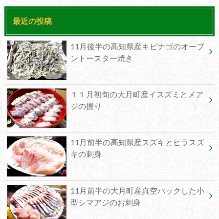
最近の投稿
11月後半の高知県産キビナゴのオーブ
ントースター焼き
１１月初旬の大月町産イスズミとメア
ジの握り
11月前半の高知県産スズキとヒラスズ
キの刺身
11月前半の大月町産真空パックした小
型シマアジのお刺身