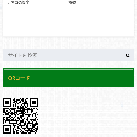
ナマコの塩辛
酒盗
QRコード