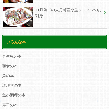
11月前半の大月町産小型シマアジのお
刺身
いろんな本
寄生虫の本
和食の本
魚の本
調理学の本
魚の調理の本
寿司の本