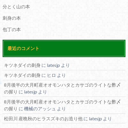
分とく山の本
刺身の本
包丁の本
最近のコメント
キツネダイの刺身
に
latesjp
より
キツネダイの刺身
に
ヒロ
より
8月後半の大月町産オオモンハタとカサゴのライトな酢〆
の握り
に
latesjp
より
8月後半の大月町産オオモンハタとカサゴのライトな酢〆
の握り
に
機械のアッシュ
より
松田川 産晩秋のヒラスズキのお造り他
に
latesjp
より