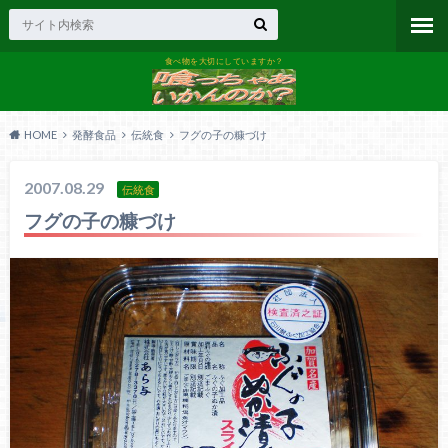
食べ物を大切にしていますか？
HOME
発酵食品
伝統食
フグの子の糠づけ
2007.08.29
伝統食
フグの子の糠づけ