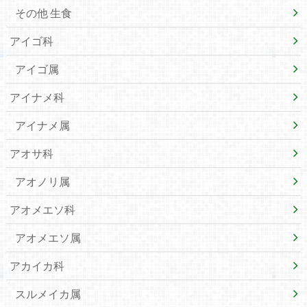
その他 生食
アイゴ科
アイゴ属
アイナメ科
アイナメ属
アオサ科
アオノリ属
アオメエソ科
アオメエソ属
アカイカ科
スルメイカ属