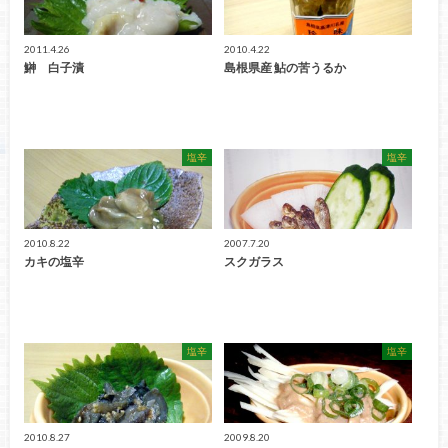
2011.4.26
2010.4.22
鰰 白子漬
島根県産 鮎の苦うるか
塩辛
塩辛
2010.8.22
2007.7.20
カキの塩辛
スクガラス
塩辛
塩辛
2010.8.27
2009.8.20