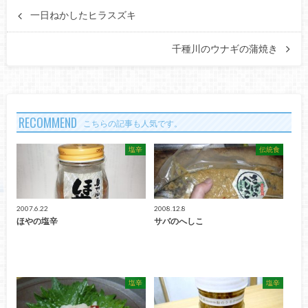
一日ねかしたヒラスズキ
千種川のウナギの蒲焼き
RECOMMEND
こちらの記事も人気です。
塩辛
伝統食
2007.6.22
2008.12.8
ほやの塩辛
サバのへしこ
塩辛
塩辛