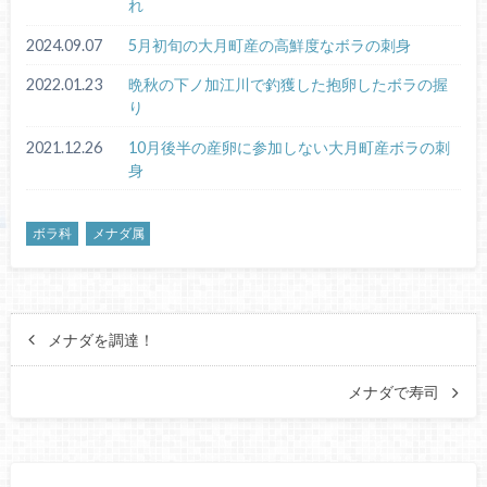
れ
2024.09.07
5月初旬の大月町産の高鮮度なボラの刺身
2022.01.23
晩秋の下ノ加江川で釣獲した抱卵したボラの握
り
2021.12.26
10月後半の産卵に参加しない大月町産ボラの刺
身
ボラ科
メナダ属
メナダを調達！
メナダで寿司