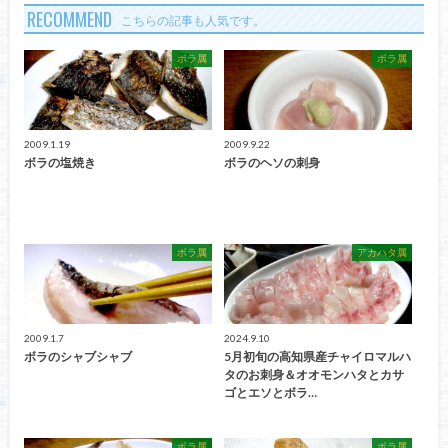
RECOMMEND
こちらの記事も人気です。
ボラ属
ボラ属
2009.1.19
2009.9.22
ボラの塩焼き
ボラのヘソの刺身
ボラ属
アカハタ属
2009.1.7
2024.9.10
ボラのシャブシャブ
5月初旬の高知県産チャイロマルハ
タのお刺身＆オオモンハタとカサ
ゴとエソとボラ…
ボラ属
ボラ属