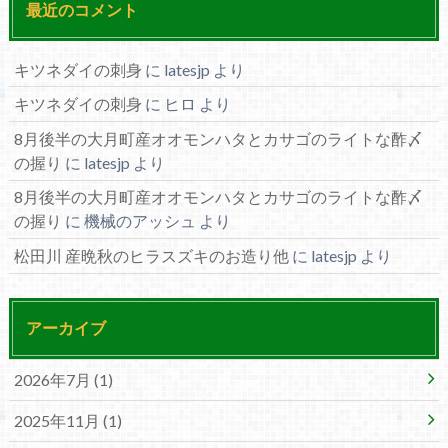
最近のコメント
キツネダイの刺身
に
latesjp
より
キツネダイの刺身
に
ヒロ
より
8月後半の大月町産オオモンハタとカサゴのライトな酢〆
の握り
に
latesjp
より
8月後半の大月町産オオモンハタとカサゴのライトな酢〆
の握り
に
機械のアッシュ
より
松田川 産晩秋のヒラスズキのお造り他
に
latesjp
より
アーカイブ
2026年7月 (1)
2025年11月 (1)