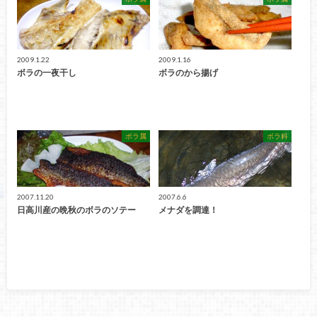
2009.1.22
2009.1.16
ボラの一夜干し
ボラのから揚げ
ボラ属
ボラ科
2007.11.20
2007.6.6
日高川産の晩秋のボラのソテー
メナダを調達！