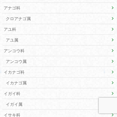
アナゴ科
クロアナゴ属
アユ科
アユ属
アンコウ科
アンコウ属
イカナゴ科
イカナゴ属
イガイ科
イガイ属
イサキ科