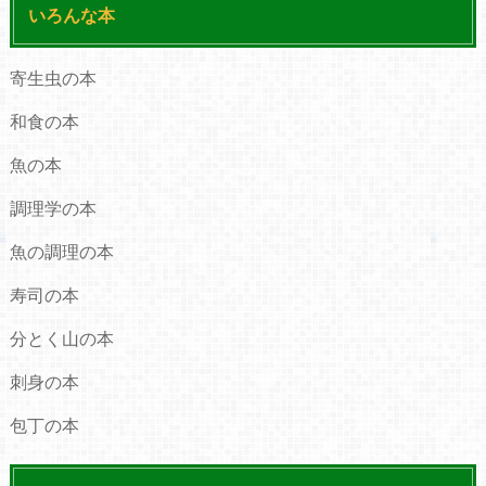
いろんな本
寄生虫の本
和食の本
魚の本
調理学の本
魚の調理の本
寿司の本
分とく山の本
刺身の本
包丁の本