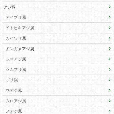
アジ科
アイブリ属
イトヒキアジ属
カイワリ属
ギンガメアジ属
シマアジ属
ツムブリ属
ブリ属
マアジ属
ムロアジ属
メアジ属