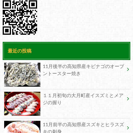
最近の投稿
11月後半の高知県産キビナゴのオーブ
ントースター焼き
１１月初旬の大月町産イスズミとメア
ジの握り
11月前半の高知県産スズキとヒラスズ
キの刺身