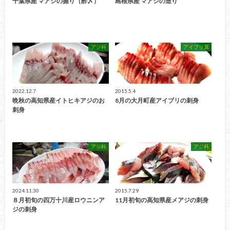
千葉県産 マアジの握り（酢〆）
島根県産 マアジの造り
アジ科
アイブリ属
2022.12.7
2015.5.4
晩秋の高知県産イトヒキアジのお
8月の大月町産アイブリの刺身
刺身
アジ科
アジ科
2024.11.30
2015.7.29
８月初旬の四万十川産ロウニンア
11月初旬の高知県産メアジの刺身
ジの刺身