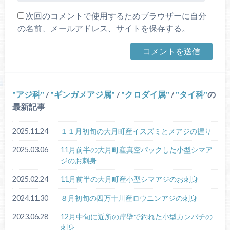
次回のコメントで使用するためブラウザーに自分
の名前、メールアドレス、サイトを保存する。
アジ科
/
ギンガメアジ属
/
クロダイ属
/
タイ科
の
最新記事
2025.11.24
１１月初旬の大月町産イスズミとメアジの握り
2025.03.06
11月前半の大月町産真空パックした小型シマア
ジのお刺身
2025.02.24
11月前半の大月町産小型シマアジのお刺身
2024.11.30
８月初旬の四万十川産ロウニンアジの刺身
2023.06.28
12月中旬に近所の岸壁で釣れた小型カンパチの
刺身