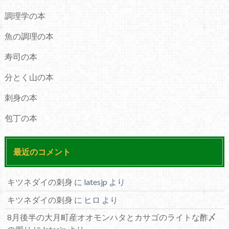
調理学の本
魚の調理の本
寿司の本
分とく山の本
刺身の本
包丁の本
最近のコメント
キツネダイの刺身
に
latesjp
より
キツネダイの刺身
に
ヒロ
より
8月後半の大月町産オオモンハタとカサゴのライトな酢〆