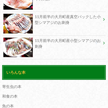
11月前半の大月町産真空パックした小
型シマアジのお刺身
11月前半の大月町産小型シマアジのお
刺身
いろんな本
寄生虫の本
和食の本
魚の本