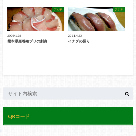
アジ科
アジ科
2009.1.26
2011.4.23
熊本県産養殖ブリの刺身
イナダの握り
QRコード