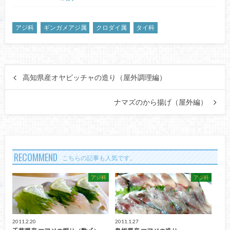
アジ科
ギンガメアジ属
クロダイ属
タイ科
高知県産オヤビッチャの造り（屋外調理編）
ナマズのから揚げ（屋外編）
RECOMMEND
こちらの記事も人気です。
アジ科
アジ科
2011.2.20
2011.1.27