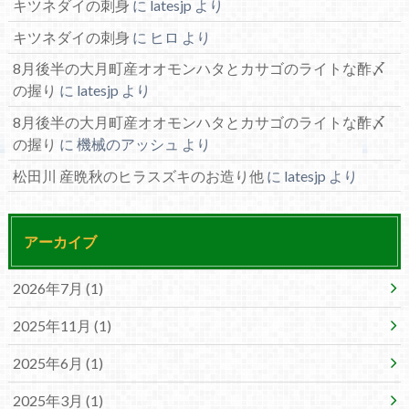
キツネダイの刺身
に
latesjp
より
キツネダイの刺身
に
ヒロ
より
8月後半の大月町産オオモンハタとカサゴのライトな酢〆
の握り
に
latesjp
より
8月後半の大月町産オオモンハタとカサゴのライトな酢〆
の握り
に
機械のアッシュ
より
松田川 産晩秋のヒラスズキのお造り他
に
latesjp
より
アーカイブ
2026年7月 (1)
2025年11月 (1)
2025年6月 (1)
2025年3月 (1)