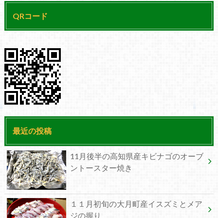
QRコード
最近の投稿
11月後半の高知県産キビナゴのオーブ
ントースター焼き
１１月初旬の大月町産イスズミとメア
ジの握り