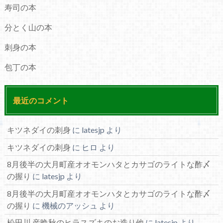
寿司の本
分とく山の本
刺身の本
包丁の本
最近のコメント
キツネダイの刺身
に
latesjp
より
キツネダイの刺身
に
ヒロ
より
8月後半の大月町産オオモンハタとカサゴのライトな酢〆
の握り
に
latesjp
より
8月後半の大月町産オオモンハタとカサゴのライトな酢〆
の握り
に
機械のアッシュ
より
松田川 産晩秋のヒラスズキのお造り他
に
latesjp
より