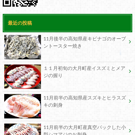
最近の投稿
11月後半の高知県産キビナゴのオーブ
ントースター焼き
１１月初旬の大月町産イスズミとメア
ジの握り
11月前半の高知県産スズキとヒラスズ
キの刺身
11月前半の大月町産真空パックした小
型シマアジのお刺身