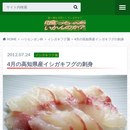
食べ物を大切にしていますか？
HOME
ハリセンボン科
イシガキフグ属
4月の高知県産イシガキフグの刺身
2012.07.24
イシガキフグ属
4月の高知県産イシガキフグの刺身