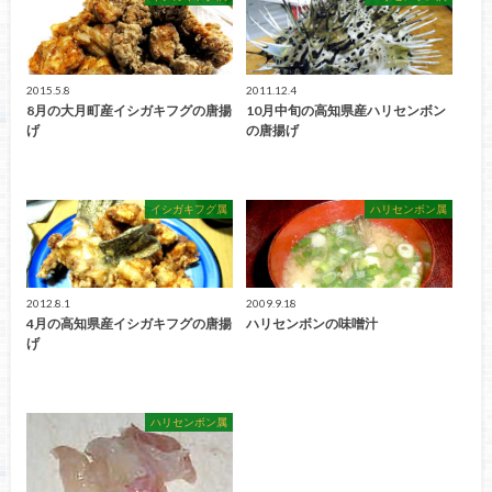
2015.5.8
2011.12.4
8月の大月町産イシガキフグの唐揚
10月中旬の高知県産ハリセンボン
げ
の唐揚げ
イシガキフグ属
ハリセンボン属
2012.8.1
2009.9.18
4月の高知県産イシガキフグの唐揚
ハリセンボンの味噌汁
げ
ハリセンボン属