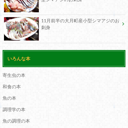
11月前半の大月町産小型シマアジのお
刺身
いろんな本
寄生虫の本
和食の本
魚の本
調理学の本
魚の調理の本