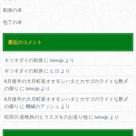
刺身の本
包丁の本
最近のコメント
キツネダイの刺身
に
latesjp
より
キツネダイの刺身
に
ヒロ
より
8月後半の大月町産オオモンハタとカサゴのライトな酢〆
の握り
に
latesjp
より
8月後半の大月町産オオモンハタとカサゴのライトな酢〆
の握り
に
機械のアッシュ
より
松田川 産晩秋のヒラスズキのお造り他
に
latesjp
より