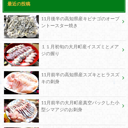
最近の投稿
11月後半の高知県産キビナゴのオーブ
ントースター焼き
１１月初旬の大月町産イスズミとメア
ジの握り
11月前半の高知県産スズキとヒラスズ
キの刺身
11月前半の大月町産真空パックした小
型シマアジのお刺身