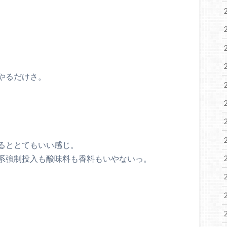
やるだけさ。
。
るととてもいい感じ。
系強制投入も酸味料も香料もいやないっ。