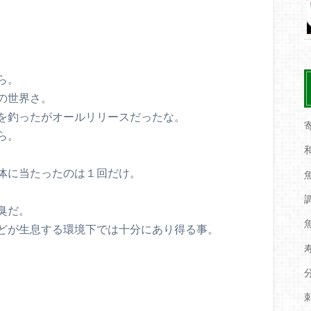
ら。
の世界さ。
を釣ったがオールリリースだったな。
ら。
体に当たったのは１回だけ。
臭だ。
どが生息する環境下では十分にあり得る事。