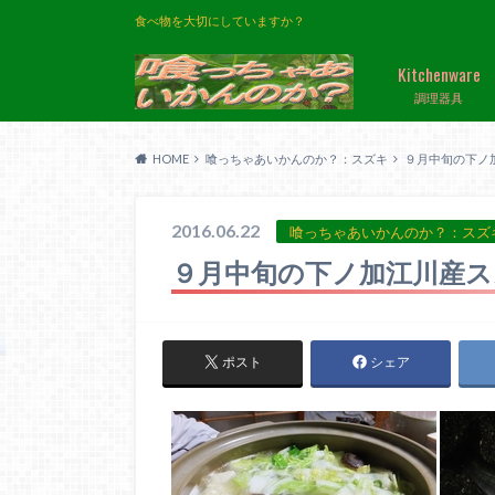
食べ物を大切にしていますか？
Kitchenware
調理器具
HOME
喰っちゃあいかんのか？：スズキ
９月中旬の下ノ
2016.06.22
喰っちゃあいかんのか？：スズ
９月中旬の下ノ加江川産ス
ポスト
シェア