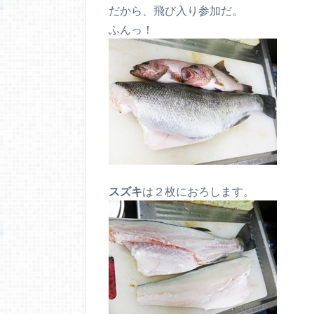
だから、飛び入り参加だ。
ふんっ！
スズキ
は２枚におろします。