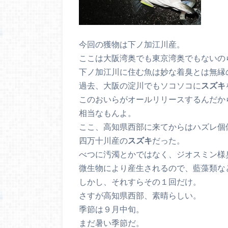
今回の獲物は下ノ加江川産。
ここは大阪湾奥でも東京湾奥でもないの
下ノ加江川に住む魚は妙な着臭とは無縁
過去、大阪の淀川でもソコソコに
スズキ
このおいらがオールリリースするんだか
相当なもんよ。
ここ、高知県西部に来てからはハズレ個
四万十川産の
スズキ
だった。
べつに汚濁とかではなく、ジオスミン様
微生物により産生されるので、藍藻類な
しかし、それすらその１回だけ。
さすが高知県西部、素晴らしい。
季節は９月中旬。
まだ暑い季節だ。