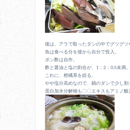
後は、アラで取ったダシの中でグツグツ
魚は食べる分を後から自分で投入。
ポン酢は自作。
酢と醤油と塩の割合が、1：2：0.5未満
これに、柑橘系を絞る。
やや塩分高めなので、鍋のダシで少し割
蛋白加水分解物も〇〇エキスもアミノ酸