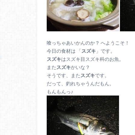
喰っちゃあいかんのか？ へようこそ！
今日の食材は 「
スズキ
」です。
スズキ
はスズキ目スズキ科のお魚。
また
スズキ
かいな？
そうです、また
スズキ
です。
だって、釣れちゃうんだもん。
もんもんっ♪