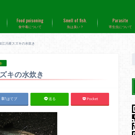
Food poisoning
Smell of fish.
Parasite
食中毒について
魚は臭い？
寄生虫について
加江川産スズキの水炊き
キ
ズキの水炊き
はてブ
Pocket
送る