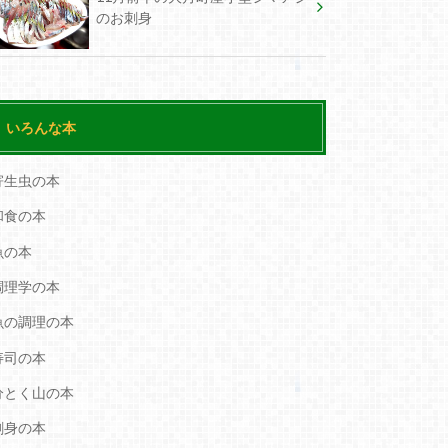
のお刺身
いろんな本
寄生虫の本
和食の本
魚の本
調理学の本
魚の調理の本
寿司の本
分とく山の本
刺身の本