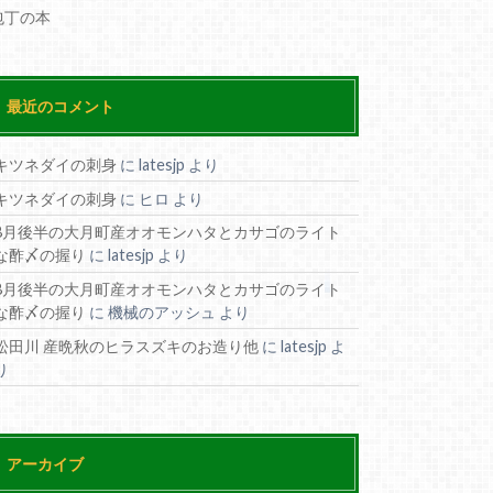
包丁の本
最近のコメント
キツネダイの刺身
に
latesjp
より
キツネダイの刺身
に
ヒロ
より
8月後半の大月町産オオモンハタとカサゴのライト
な酢〆の握り
に
latesjp
より
8月後半の大月町産オオモンハタとカサゴのライト
な酢〆の握り
に
機械のアッシュ
より
松田川 産晩秋のヒラスズキのお造り他
に
latesjp
よ
り
アーカイブ