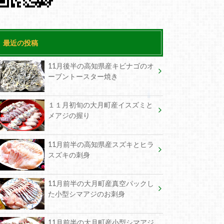
最近の投稿
11月後半の高知県産キビナゴのオ
ーブントースター焼き
１１月初旬の大月町産イスズミと
メアジの握り
11月前半の高知県産スズキとヒラ
スズキの刺身
11月前半の大月町産真空パックし
た小型シマアジのお刺身
11月前半の大月町産小型シマアジ