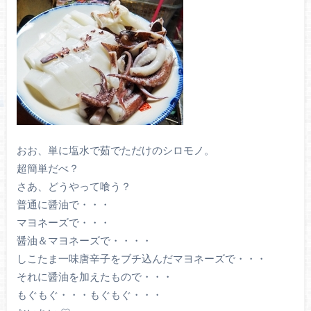
おお、単に塩水で茹でただけのシロモノ。
超簡単だべ？
さあ、どうやって喰う？
普通に醤油で・・・
マヨネーズで・・・
醤油＆マヨネーズで・・・・
しこたま一味唐辛子をブチ込んだマヨネーズで・・・
それに醤油を加えたもので・・・
もぐもぐ・・・もぐもぐ・・・