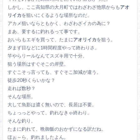
しかし、ここ高知県の大月町ではわざわざ他県からも
アオ
リイカ
を狙いにくるような場所なのだ。
アカメ狙いならともかく、わざわざイカの為に？
まあ、要するに釣れるって事です。
おいらもエギを買って、たまに
アオリイカ
を狙う。
夕まず目などに1時間程度やって終わりさ。
竿やらリールなんてスズキ用で十分。
狙う場所はすぐそこの岸壁。
すぐこそっ言っても、すぐそこ加減が違う。
徒歩20秒くらいかな？
走れば数秒？
そんな場所。
大して魚影は濃く無いので、長居は不要。
ちょっっとやって、釣れなきゃ終わり。
そんな釣り。
たまに釣れて、晩御飯のおかずになる訳だね。
ほぉ～ら、釣れましたよん。