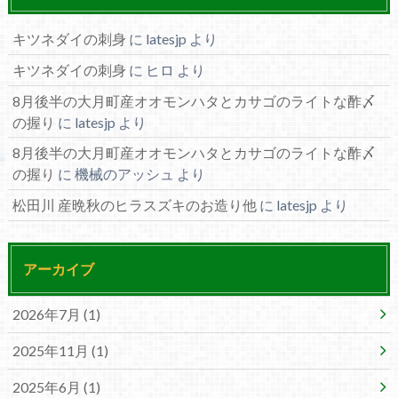
キツネダイの刺身
に
latesjp
より
キツネダイの刺身
に
ヒロ
より
8月後半の大月町産オオモンハタとカサゴのライトな酢〆
の握り
に
latesjp
より
8月後半の大月町産オオモンハタとカサゴのライトな酢〆
の握り
に
機械のアッシュ
より
松田川 産晩秋のヒラスズキのお造り他
に
latesjp
より
アーカイブ
2026年7月 (1)
2025年11月 (1)
2025年6月 (1)