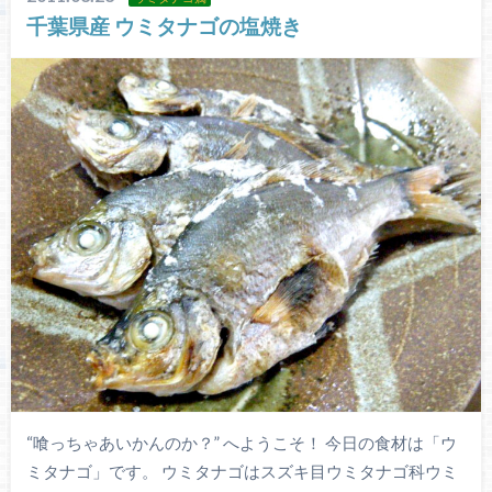
千葉県産 ウミタナゴの塩焼き
“喰っちゃあいかんのか？” へようこそ！ 今日の食材は「ウ
ミタナゴ」です。 ウミタナゴはスズキ目ウミタナゴ科ウミ