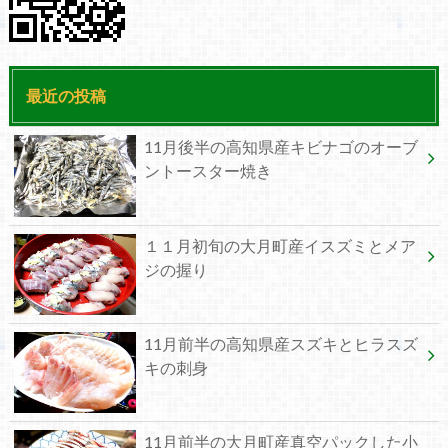
最近の投稿
11月後半の高知県産キビナゴのオーブ
ントースター焼き
１１月初旬の大月町産イスズミとメア
ジの握り
11月前半の高知県産スズキとヒラスズ
キの刺身
11月前半の大月町産真空パックした小