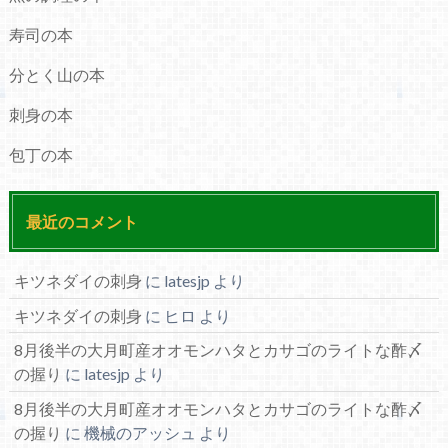
寿司の本
分とく山の本
刺身の本
包丁の本
最近のコメント
キツネダイの刺身
に
latesjp
より
キツネダイの刺身
に
ヒロ
より
8月後半の大月町産オオモンハタとカサゴのライトな酢〆
の握り
に
latesjp
より
8月後半の大月町産オオモンハタとカサゴのライトな酢〆
の握り
に
機械のアッシュ
より