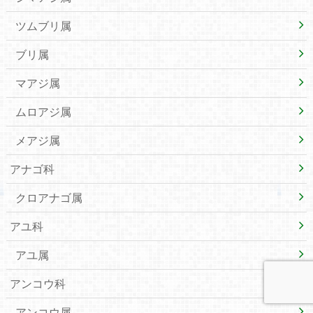
ツムブリ属
ブリ属
マアジ属
ムロアジ属
メアジ属
アナゴ科
クロアナゴ属
アユ科
アユ属
アンコウ科
アンコウ属