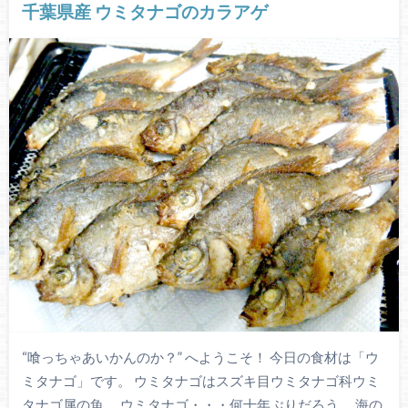
千葉県産 ウミタナゴのカラアゲ
“喰っちゃあいかんのか？” へようこそ！ 今日の食材は「ウ
ミタナゴ」です。 ウミタナゴはスズキ目ウミタナゴ科ウミ
タナゴ属の魚。 ウミタナゴ・・・何十年ぶりだろう。 海の