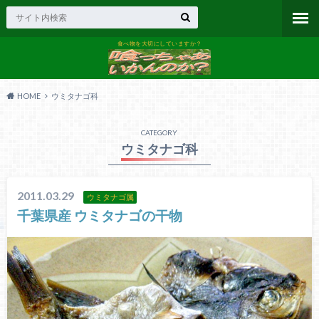
食べ物を大切にしていますか？
HOME
ウミタナゴ科
CATEGORY
ウミタナゴ科
2011.03.29
ウミタナゴ属
千葉県産 ウミタナゴの干物