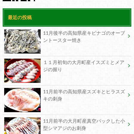
最近の投稿
11月後半の高知県産キビナゴのオーブ
ントースター焼き
１１月初旬の大月町産イスズミとメア
ジの握り
11月前半の高知県産スズキとヒラスズ
キの刺身
11月前半の大月町産真空パックした小
型シマアジのお刺身