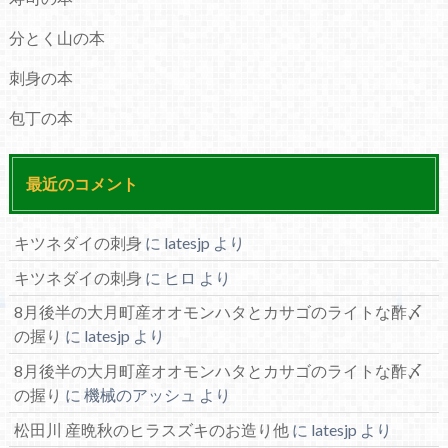
分とく山の本
刺身の本
包丁の本
最近のコメント
キツネダイの刺身
に
latesjp
より
キツネダイの刺身
に
ヒロ
より
8月後半の大月町産オオモンハタとカサゴのライトな酢〆
の握り
に
latesjp
より
8月後半の大月町産オオモンハタとカサゴのライトな酢〆
の握り
に
機械のアッシュ
より
松田川 産晩秋のヒラスズキのお造り他
に
latesjp
より