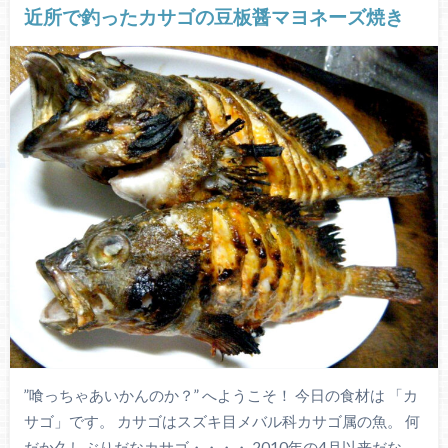
近所で釣ったカサゴの豆板醤マヨネーズ焼き
”喰っちゃあいかんのか？” へようこそ！ 今日の食材は 「カ
サゴ」です。 カサゴはスズキ目メバル科カサゴ属の魚。 何
だか久しぶりだなカサゴ・・・・ 2010年の4月以来だな。