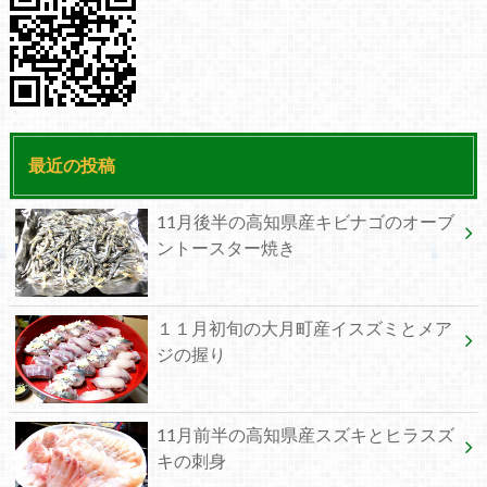
最近の投稿
11月後半の高知県産キビナゴのオーブ
ントースター焼き
１１月初旬の大月町産イスズミとメア
ジの握り
11月前半の高知県産スズキとヒラスズ
キの刺身