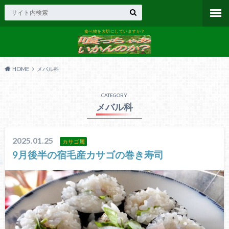
食べ物を大切にしていますか？
HOME
メバル科
CATEGORY
メバル科
2025.01.25
カサゴ属
9月後半の宿毛産カサゴの巻き寿司