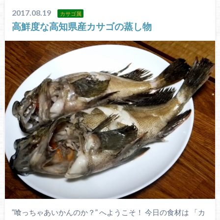
2017.08.19
カサゴ属
高鮮度な高知県産カサゴの蒸し物
”喰っちゃあいかんのか？” へようこそ！ 今日の食材は 「カ