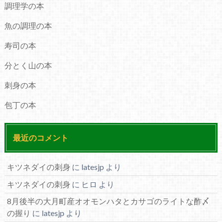
調理学の本
魚の調理の本
寿司の本
分とく山の本
刺身の本
包丁の本
最近のコメント
キツネダイの刺身
に
latesjp
より
キツネダイの刺身
に
ヒロ
より
8月後半の大月町産オオモンハタとカサゴのライトな酢〆
の握り
に
latesjp
より