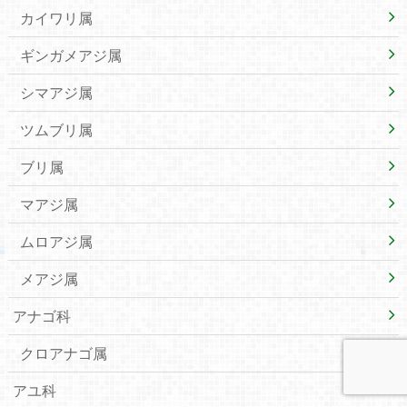
カイワリ属
ギンガメアジ属
シマアジ属
ツムブリ属
ブリ属
マアジ属
ムロアジ属
メアジ属
アナゴ科
クロアナゴ属
アユ科