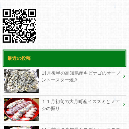
最近の投稿
11月後半の高知県産キビナゴのオーブ
ントースター焼き
１１月初旬の大月町産イスズミとメア
ジの握り