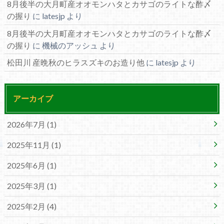
8月後半の大月町産オオモンハタとカサゴのライトな酢〆
の握り
に
latesjp
より
8月後半の大月町産オオモンハタとカサゴのライトな酢〆
の握り
に
機械のアッシュ
より
松田川 産晩秋のヒラスズキのお造り他
に
latesjp
より
アーカイブ
2026年7月 (1)
2025年11月 (1)
2025年6月 (1)
2025年3月 (1)
2025年2月 (4)