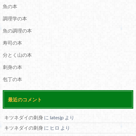
魚の本
調理学の本
魚の調理の本
寿司の本
分とく山の本
刺身の本
包丁の本
最近のコメント
キツネダイの刺身
に
latesjp
より
キツネダイの刺身
に
ヒロ
より