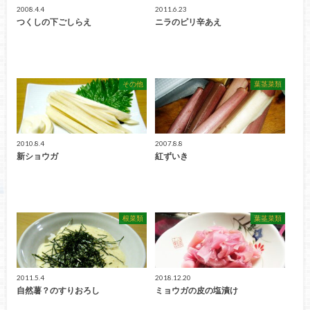
2008.4.4
2011.6.23
つくしの下ごしらえ
ニラのピリ辛あえ
その他
葉茎菜類
2010.8.4
2007.8.8
新ショウガ
紅ずいき
根菜類
葉茎菜類
2011.5.4
2018.12.20
自然薯？のすりおろし
ミョウガの皮の塩漬け