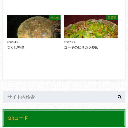
その他
果菜類
2008.4.7
2007.9.4
つくし料理
ゴーヤのピリカラ炒め
QRコード