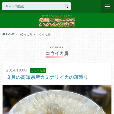
食べ物を大切にしていますか？
HOME
コウイカ科
コウイカ属
CATEGORY
コウイカ属
2014.10.08
コウイカ属
３月の高知県産カミナリイカの薄造り