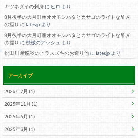
キツネダイの刺身
に
ヒロ
より
8月後半の大月町産オオモンハタとカサゴのライトな酢〆
の握り
に
latesjp
より
8月後半の大月町産オオモンハタとカサゴのライトな酢〆
の握り
に
機械のアッシュ
より
松田川 産晩秋のヒラスズキのお造り他
に
latesjp
より
アーカイブ
2026年7月 (1)
2025年11月 (1)
2025年6月 (1)
2025年3月 (1)