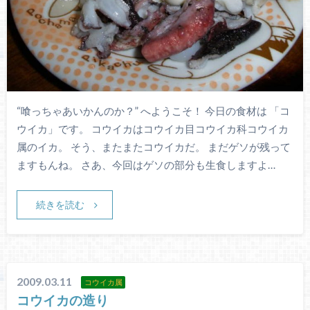
“喰っちゃあいかんのか？” へようこそ！ 今日の食材は 「コ
ウイカ」です。 コウイカはコウイカ目コウイカ科コウイカ
属のイカ。 そう、またまたコウイカだ。 まだゲソが残って
ますもんね。 さあ、今回はゲソの部分も生食しますよ…
続きを読む
2009.03.11
コウイカ属
コウイカの造り