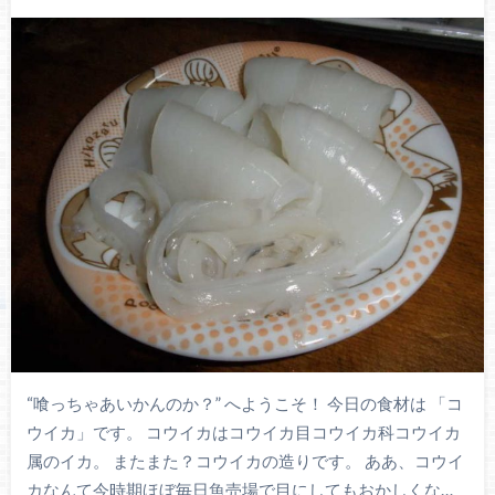
“喰っちゃあいかんのか？” へようこそ！ 今日の食材は 「コ
ウイカ」です。 コウイカはコウイカ目コウイカ科コウイカ
属のイカ。 またまた？コウイカの造りです。 ああ、コウイ
カなんて今時期ほぼ毎日魚売場で目にしてもおかしくな…