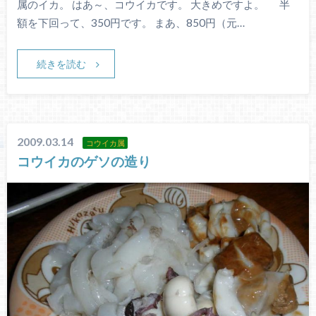
属のイカ。 はあ～、コウイカです。 大きめですよ。 半
額を下回って、350円です。 まあ、850円（元…
続きを読む
2009.03.14
コウイカ属
コウイカのゲソの造り