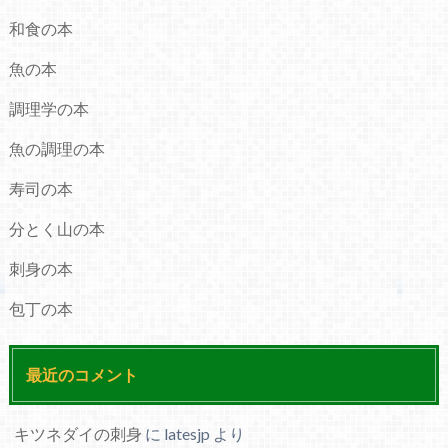
和食の本
魚の本
調理学の本
魚の調理の本
寿司の本
分とく山の本
刺身の本
包丁の本
最近のコメント
キツネダイの刺身
に
latesjp
より