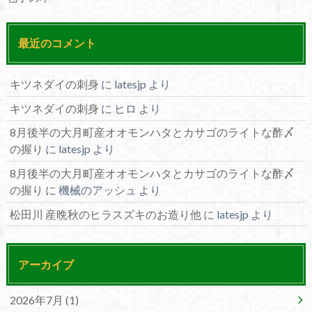
最近のコメント
キツネダイの刺身
に
latesjp
より
キツネダイの刺身
に
ヒロ
より
8月後半の大月町産オオモンハタとカサゴのライトな酢〆
の握り
に
latesjp
より
8月後半の大月町産オオモンハタとカサゴのライトな酢〆
の握り
に
機械のアッシュ
より
松田川 産晩秋のヒラスズキのお造り他
に
latesjp
より
アーカイブ
2026年7月 (1)