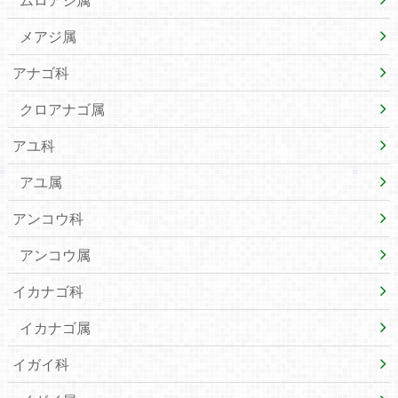
メアジ属
アナゴ科
クロアナゴ属
アユ科
アユ属
アンコウ科
アンコウ属
イカナゴ科
イカナゴ属
イガイ科