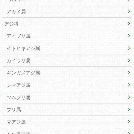
アカメ属
アジ科
アイブリ属
イトヒキアジ属
カイワリ属
ギンガメアジ属
シマアジ属
ツムブリ属
ブリ属
マアジ属
ムロアジ属