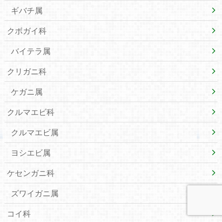
ギバチ属
クボガイ科
バイテラ属
クリガニ科
ケガニ属
クルマエビ科
クルマエビ属
ヨシエビ属
ケセンガニ科
ズワイガニ属
コイ科