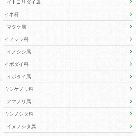
イトヨリダイ属
イネ科
マダケ属
イノシシ科
イノシシ属
イボダイ科
イボダイ属
ウシケノリ科
アマノリ属
ウシノシタ科
イヌノシタ属