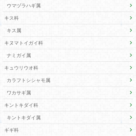
ウマヅラハギ属
キス科
キス属
キヌマトイガイ科
ナミガイ属
キュウリウオ科
カラフトシシャモ属
ワカサギ属
キントキダイ科
キントキダイ属
ギギ科