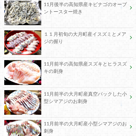
11月後半の高知県産キビナゴのオーブ
ントースター焼き
１１月初旬の大月町産イスズミとメア
ジの握り
11月前半の高知県産スズキとヒラスズ
キの刺身
11月前半の大月町産真空パックした小
型シマアジのお刺身
11月前半の大月町産小型シマアジのお
刺身