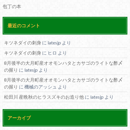
包丁の本
最近のコメント
キツネダイの刺身
に
latesjp
より
キツネダイの刺身
に
ヒロ
より
8月後半の大月町産オオモンハタとカサゴのライトな酢〆
の握り
に
latesjp
より
8月後半の大月町産オオモンハタとカサゴのライトな酢〆
の握り
に
機械のアッシュ
より
松田川 産晩秋のヒラスズキのお造り他
に
latesjp
より
アーカイブ