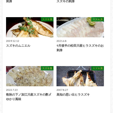
刺身
スズキの刺身
スズキ属
スズキ属
2009.12.12
2021.6.8
スズキのムニエル
9月後半の松田川産ヒラスズキのお
刺身
スズキ属
スズキ属
2022.7.23
2007.8.27
晩秋の下ノ加江川産スズキの酢〆
高知の思い出ヒラスズキ
ゆかり風味