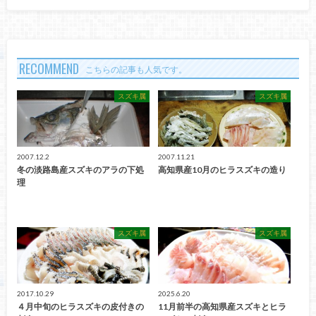
RECOMMEND
こちらの記事も人気です。
スズキ属
スズキ属
2007.12.2
2007.11.21
冬の淡路島産スズキのアラの下処
高知県産10月のヒラスズキの造り
理
スズキ属
スズキ属
2017.10.29
2025.6.20
４月中旬のヒラスズキの皮付きの
11月前半の高知県産スズキとヒラ