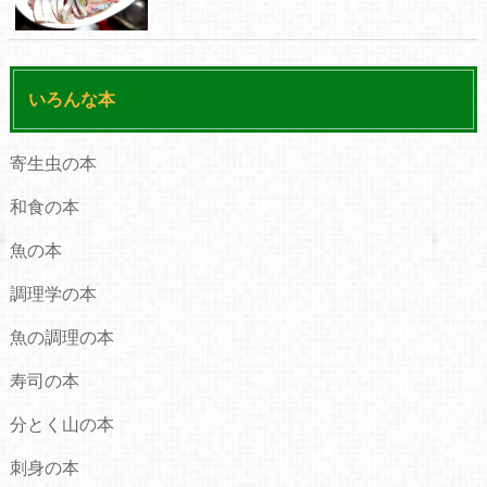
いろんな本
寄生虫の本
和食の本
魚の本
調理学の本
魚の調理の本
寿司の本
分とく山の本
刺身の本