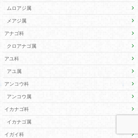
ムロアジ属
メアジ属
アナゴ科
クロアナゴ属
アユ科
アユ属
アンコウ科
アンコウ属
イカナゴ科
イカナゴ属
イガイ科