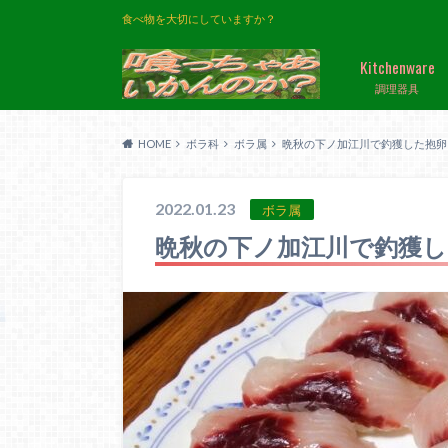
食べ物を大切にしていますか？
Kitchenware
調理器具
HOME
ボラ科
ボラ属
晩秋の下ノ加江川で釣獲した抱卵
2022.01.23
ボラ属
晩秋の下ノ加江川で釣獲