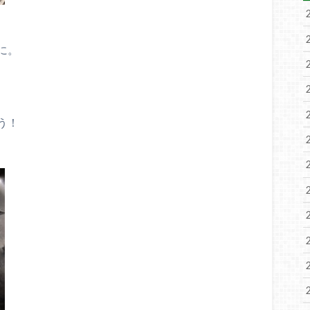
に。
う！