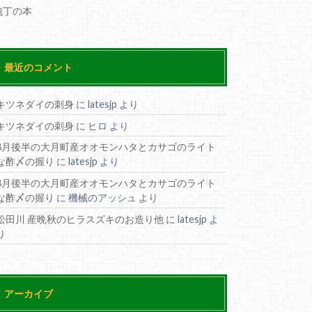
包丁の本
最近のコメント
キツネダイの刺身
に
latesjp
より
キツネダイの刺身
に
ヒロ
より
8月後半の大月町産オオモンハタとカサゴのライト
な酢〆の握り
に
latesjp
より
8月後半の大月町産オオモンハタとカサゴのライト
な酢〆の握り
に
機械のアッシュ
より
松田川 産晩秋のヒラスズキのお造り他
に
latesjp
よ
り
アーカイブ