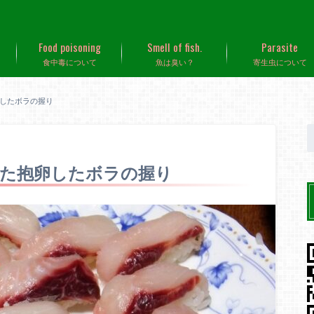
Food poisoning
Smell of fish.
Parasite
食中毒について
魚は臭い？
寄生虫について
したボラの握り
した抱卵したボラの握り