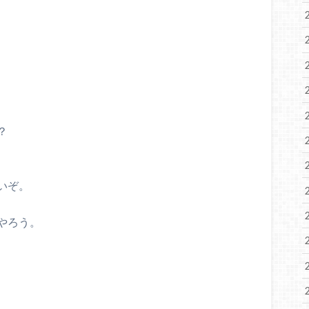
？
いぞ。
やろう。