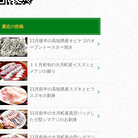
最近の投稿
11月後半の高知県産キビナゴのオ
ーブントースター焼き
１１月初旬の大月町産イスズミと
メアジの握り
11月前半の高知県産スズキとヒラ
スズキの刺身
11月前半の大月町産真空パックし
た小型シマアジのお刺身
11月前半の大月町産小型シマアジ