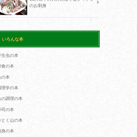
のお刺身
いろんな本
寄生虫の本
和食の本
魚の本
調理学の本
魚の調理の本
寿司の本
分とく山の本
刺身の本