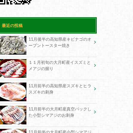
最近の投稿
11月後半の高知県産キビナゴのオ
ーブントースター焼き
１１月初旬の大月町産イスズミと
メアジの握り
11月前半の高知県産スズキとヒラ
スズキの刺身
11月前半の大月町産真空パックし
た小型シマアジのお刺身
11月前半の大月町産小型シマアジ