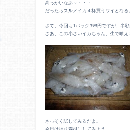
高っかいなあ～・・・
だったらスルメイカ４杯買うワイとなる
さて、今回も1パック398円ですが、半額
さあ、この小さいイカちゃん、生で喰え
さっそく試してみるだよ。
今日は握り寿司にしてみよう。