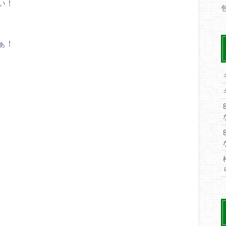
い！
ぁ！