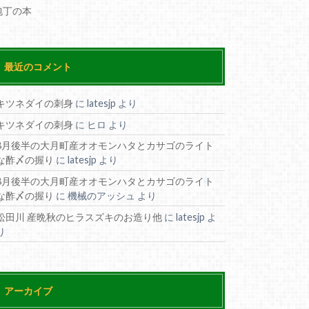
包丁の本
最近のコメント
キツネダイの刺身
に
latesjp
より
キツネダイの刺身
に
ヒロ
より
8月後半の大月町産オオモンハタとカサゴのライト
な酢〆の握り
に
latesjp
より
8月後半の大月町産オオモンハタとカサゴのライト
な酢〆の握り
に
機械のアッシュ
より
松田川 産晩秋のヒラスズキのお造り他
に
latesjp
よ
り
アーカイブ