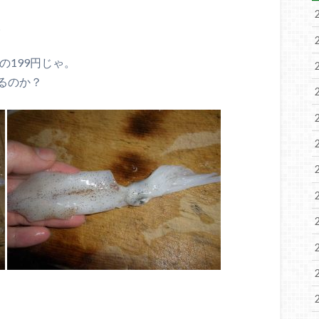
。
の199円じゃ。
るのか？