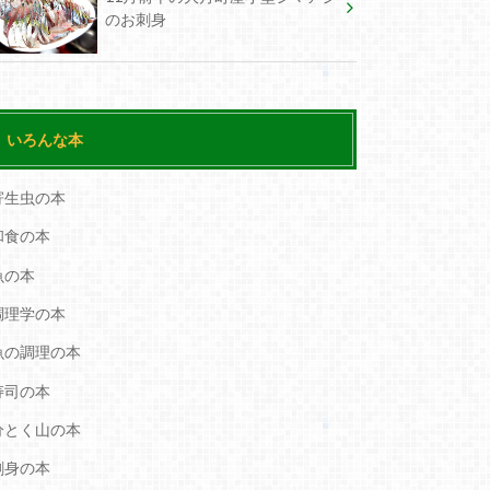
のお刺身
いろんな本
寄生虫の本
和食の本
魚の本
調理学の本
魚の調理の本
寿司の本
分とく山の本
刺身の本