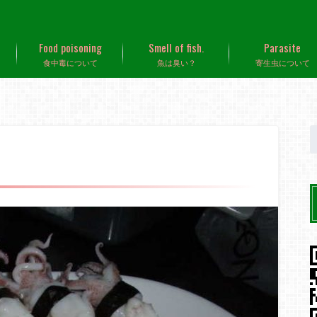
Food poisoning
Smell of fish.
Parasite
食中毒について
魚は臭い？
寄生虫について