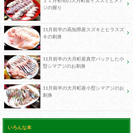
１１月初旬の大月町産イスズミとメア
ジの握り
11月前半の高知県産スズキとヒラスズ
キの刺身
11月前半の大月町産真空パックした小
型シマアジのお刺身
11月前半の大月町産小型シマアジのお
刺身
いろんな本