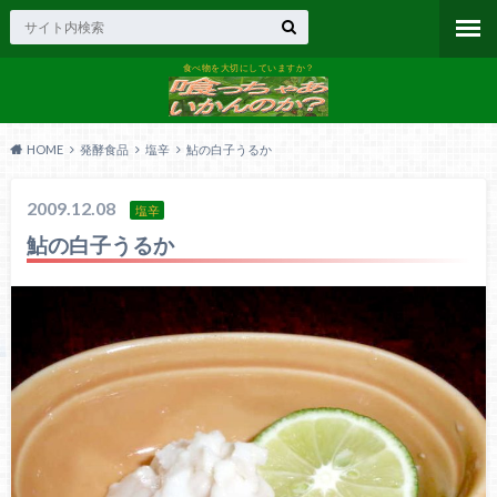
食べ物を大切にしていますか？
HOME
発酵食品
塩辛
鮎の白子うるか
2009.12.08
塩辛
鮎の白子うるか