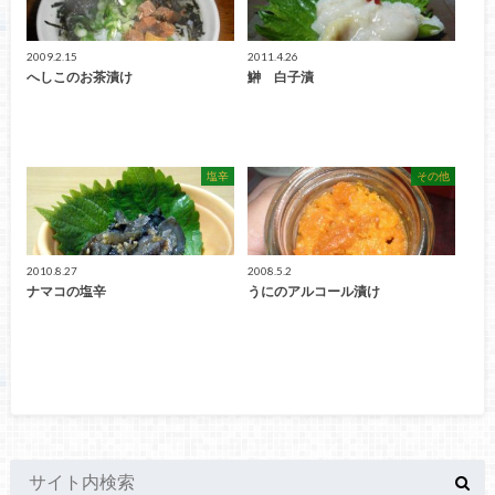
2009.2.15
2011.4.26
へしこのお茶漬け
鰰 白子漬
塩辛
その他
2010.8.27
2008.5.2
ナマコの塩辛
うにのアルコール漬け