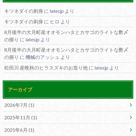
キツネダイの刺身
に
latesjp
より
キツネダイの刺身
に
ヒロ
より
8月後半の大月町産オオモンハタとカサゴのライトな酢〆
の握り
に
latesjp
より
8月後半の大月町産オオモンハタとカサゴのライトな酢〆
の握り
に
機械のアッシュ
より
松田川 産晩秋のヒラスズキのお造り他
に
latesjp
より
アーカイブ
2026年7月 (1)
2025年11月 (1)
2025年6月 (1)