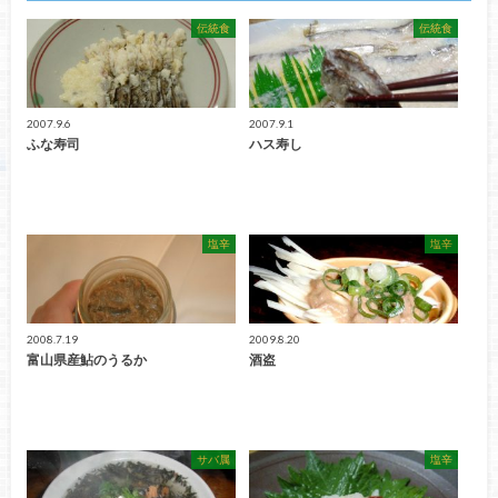
伝統食
伝統食
2007.9.6
2007.9.1
ふな寿司
ハス寿し
塩辛
塩辛
2008.7.19
2009.8.20
富山県産鮎のうるか
酒盗
サバ属
塩辛