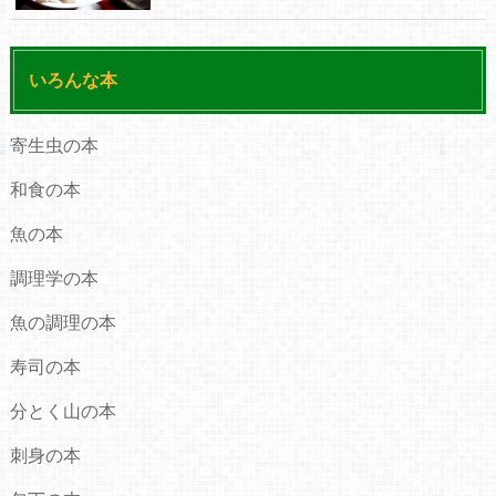
いろんな本
寄生虫の本
和食の本
魚の本
調理学の本
魚の調理の本
寿司の本
分とく山の本
刺身の本