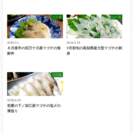
コチ属
コチ属
2020.3.1
2016.5.14
８月後半の四万十川産マゴチの海
9月初旬の高知県産大型マゴチの刺
鮮丼
身
コチ属
2018.6.24
初夏の下ノ加江産マゴチの塩〆の
薄造り