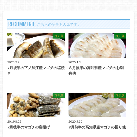
RECOMMEND
こちらの記事も人気です。
コチ属
コチ属
2020.2.2
2025.1.3
7月後半の下ノ加江産マゴチの塩焼
８月後半の高知県産マゴチのお刺
き
身他
コチ属
コチ属
2019.8.22
2020.9.30
7月後半のマゴチの唐揚げ
9月前半の高知県産マゴチの握り他