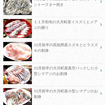
ントースター焼き
１１月初旬の大月町産イスズミとメア
ジの握り
11月前半の高知県産スズキとヒラスズ
キの刺身
11月前半の大月町産真空パックした小
型シマアジのお刺身
11月前半の大月町産小型シマアジのお
刺身