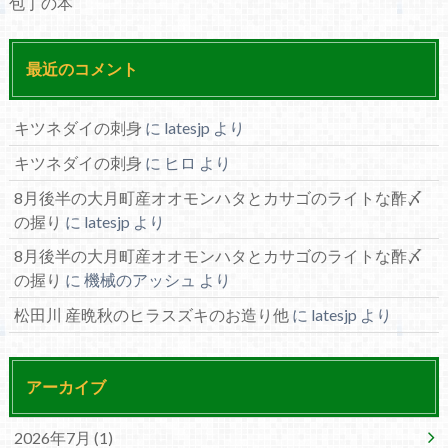
包丁の本
最近のコメント
キツネダイの刺身
に
latesjp
より
キツネダイの刺身
に
ヒロ
より
8月後半の大月町産オオモンハタとカサゴのライトな酢〆
の握り
に
latesjp
より
8月後半の大月町産オオモンハタとカサゴのライトな酢〆
の握り
に
機械のアッシュ
より
松田川 産晩秋のヒラスズキのお造り他
に
latesjp
より
アーカイブ
2026年7月 (1)