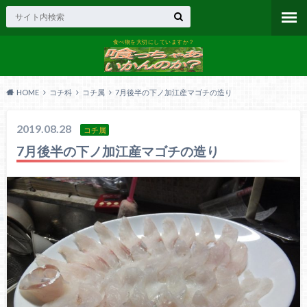
食べ物を大切にしていますか？
HOME
コチ科
コチ属
7月後半の下ノ加江産マゴチの造り
2019.08.28
コチ属
7月後半の下ノ加江産マゴチの造り