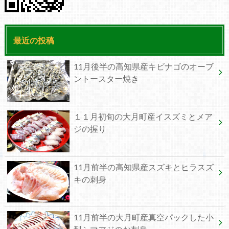
最近の投稿
11月後半の高知県産キビナゴのオーブ
ントースター焼き
１１月初旬の大月町産イスズミとメア
ジの握り
11月前半の高知県産スズキとヒラスズ
キの刺身
11月前半の大月町産真空パックした小