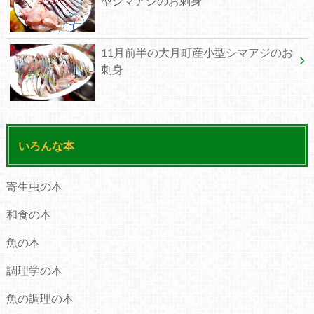
型シマアジのお刺身
11月前半の大月町産小型シマアジのお
刺身
いろんな本
寄生虫の本
和食の本
魚の本
調理学の本
魚の調理の本