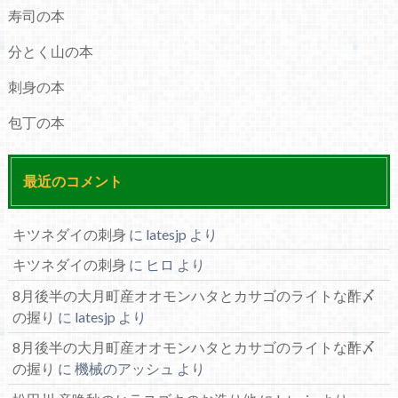
寿司の本
分とく山の本
刺身の本
包丁の本
最近のコメント
キツネダイの刺身
に
latesjp
より
キツネダイの刺身
に
ヒロ
より
8月後半の大月町産オオモンハタとカサゴのライトな酢〆
の握り
に
latesjp
より
8月後半の大月町産オオモンハタとカサゴのライトな酢〆
の握り
に
機械のアッシュ
より