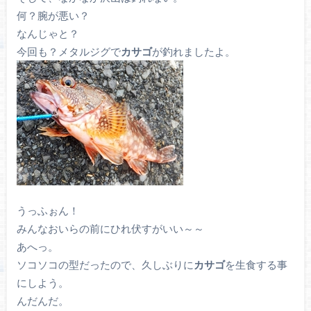
何？腕が悪い？
なんじゃと？
今回も？メタルジグで
カサゴ
が釣れましたよ。
うっふぉん！
みんなおいらの前にひれ伏すがいい～～
あへっ。
ソコソコの型だったので、久しぶりに
カサゴ
を生食する事
にしよう。
んだんだ。