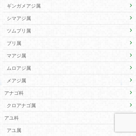
ギンガメアジ属
シマアジ属
ツムブリ属
ブリ属
マアジ属
ムロアジ属
メアジ属
アナゴ科
クロアナゴ属
アユ科
アユ属