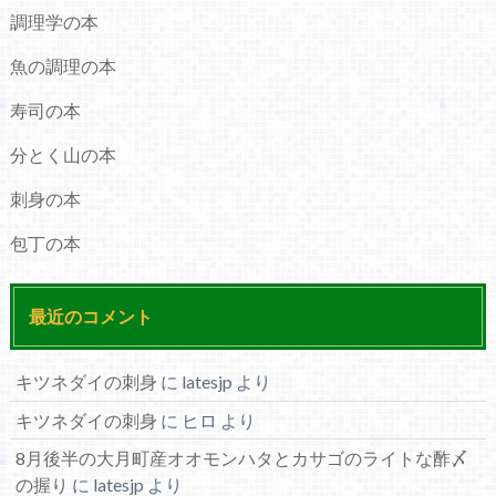
調理学の本
魚の調理の本
寿司の本
分とく山の本
刺身の本
包丁の本
最近のコメント
キツネダイの刺身
に
latesjp
より
キツネダイの刺身
に
ヒロ
より
8月後半の大月町産オオモンハタとカサゴのライトな酢〆
の握り
に
latesjp
より