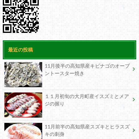
最近の投稿
11月後半の高知県産キビナゴのオーブ
ントースター焼き
１１月初旬の大月町産イスズミとメア
ジの握り
11月前半の高知県産スズキとヒラスズ
キの刺身