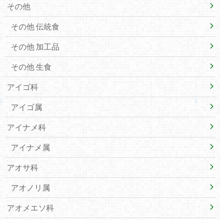
その他
その他 伝統食
その他 加工品
その他 生食
アイゴ科
アイゴ属
アイナメ科
アイナメ属
アオサ科
アオノリ属
アオメエソ科