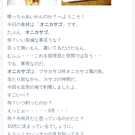
喰っちゃあいかんのか？ へようこそ！
今日の食材は 「
オニカサゴ
」です。
たぶん、
オニカサゴ
。
何？いい加減な事言うな？
言って無いもん、書いてるだけだもん。
むふふ・・・これを屁理屈と世間では言う・・
でも、事実なのだ。
オニカサゴ
は、フサカサゴ科オニカサゴ属の魚。
当たり前ながら、カサゴの仲間だ。
今回も近所の海で釣獲しましたよ。
すごいべ？
何？いつ釣ったのか？
えっとぉ～・・・・3月・・・
何？今何月だと思っているのかだと？
10月に決まっているでしょうに。
もうっ！カレンダーの見方知ってる？