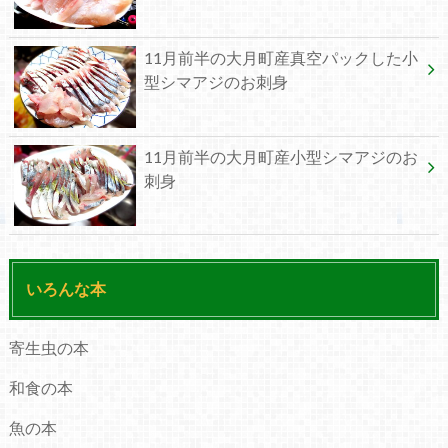
11月前半の大月町産真空パックした小
型シマアジのお刺身
11月前半の大月町産小型シマアジのお
刺身
いろんな本
寄生虫の本
和食の本
魚の本