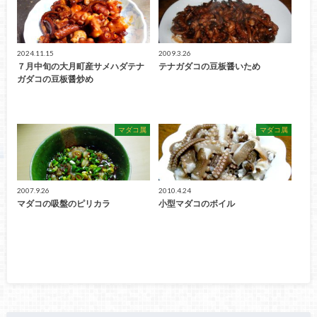
2024.11.15
2009.3.26
７月中旬の大月町産サメハダテナ
テナガダコの豆板醤いため
ガダコの豆板醤炒め
マダコ属
マダコ属
2007.9.26
2010.4.24
マダコの吸盤のピリカラ
小型マダコのボイル