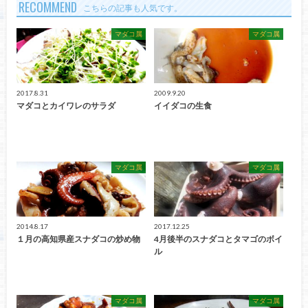
RECOMMEND
こちらの記事も人気です。
マダコ属
マダコ属
2017.8.31
2009.9.20
マダコとカイワレのサラダ
イイダコの生食
マダコ属
マダコ属
2014.8.17
2017.12.25
１月の高知県産スナダコの炒め物
4月後半のスナダコとタマゴのボイ
ル
マダコ属
マダコ属