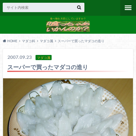
食べ物を大切にしていますか？
HOME
マダコ科
マダコ属
スーパーで買ったマダコの造り
2007.09.23
マダコ属
スーパーで買ったマダコの造り