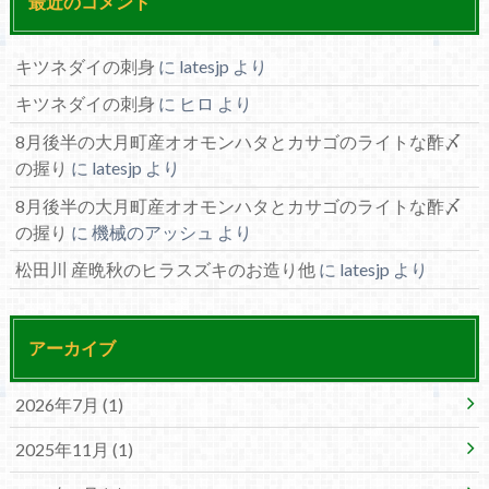
最近のコメント
キツネダイの刺身
に
latesjp
より
キツネダイの刺身
に
ヒロ
より
8月後半の大月町産オオモンハタとカサゴのライトな酢〆
の握り
に
latesjp
より
8月後半の大月町産オオモンハタとカサゴのライトな酢〆
の握り
に
機械のアッシュ
より
松田川 産晩秋のヒラスズキのお造り他
に
latesjp
より
アーカイブ
2026年7月 (1)
2025年11月 (1)