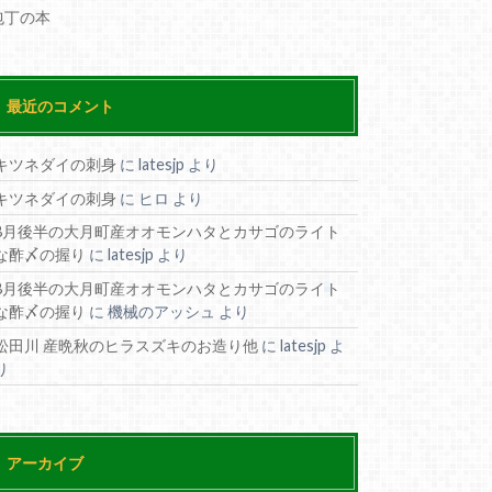
包丁の本
最近のコメント
キツネダイの刺身
に
latesjp
より
キツネダイの刺身
に
ヒロ
より
8月後半の大月町産オオモンハタとカサゴのライト
な酢〆の握り
に
latesjp
より
8月後半の大月町産オオモンハタとカサゴのライト
な酢〆の握り
に
機械のアッシュ
より
松田川 産晩秋のヒラスズキのお造り他
に
latesjp
よ
り
アーカイブ