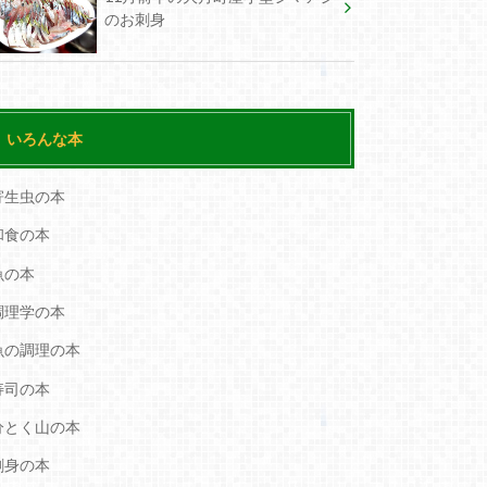
のお刺身
いろんな本
寄生虫の本
和食の本
魚の本
調理学の本
魚の調理の本
寿司の本
分とく山の本
刺身の本