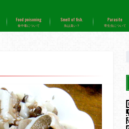
Food poisoning
Smell of fish.
Parasite
食中毒について
魚は臭い？
寄生虫について