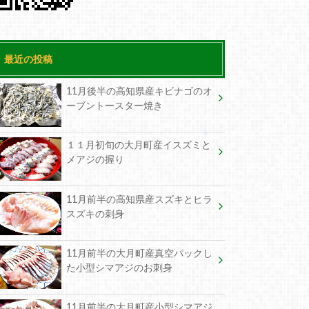
最近の投稿
11月後半の高知県産キビナゴのオ
ーブントースター焼き
１１月初旬の大月町産イスズミと
メアジの握り
11月前半の高知県産スズキとヒラ
スズキの刺身
11月前半の大月町産真空パックし
た小型シマアジのお刺身
11月前半の大月町産小型シマアジ