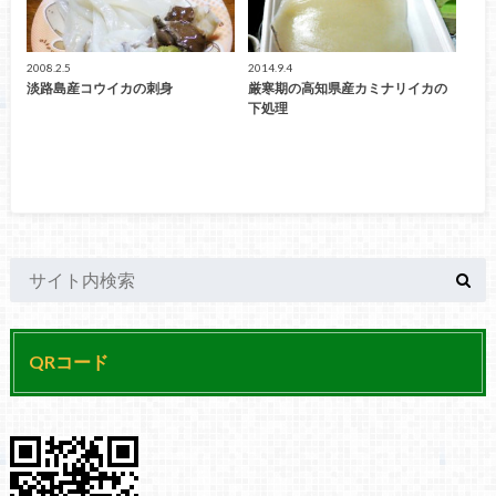
2008.2.5
2014.9.4
淡路島産コウイカの刺身
厳寒期の高知県産カミナリイカの
下処理
QRコード