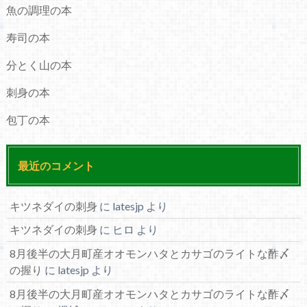
魚の調理の本
寿司の本
分とく山の本
刺身の本
包丁の本
最近のコメント
キツネダイの刺身
に
latesjp
より
キツネダイの刺身
に
ヒロ
より
8月後半の大月町産オオモンハタとカサゴのライトな酢〆
の握り
に
latesjp
より
8月後半の大月町産オオモンハタとカサゴのライトな酢〆