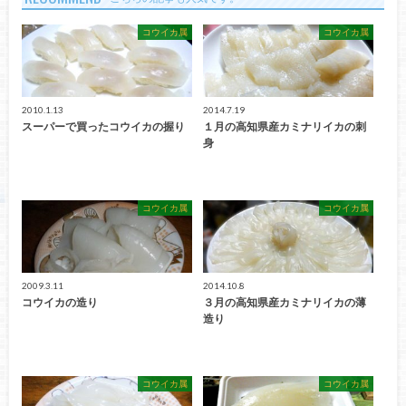
コウイカ属
コウイカ属
2010.1.13
2014.7.19
スーパーで買ったコウイカの握り
１月の高知県産カミナリイカの刺
身
コウイカ属
コウイカ属
2009.3.11
2014.10.8
コウイカの造り
３月の高知県産カミナリイカの薄
造り
コウイカ属
コウイカ属