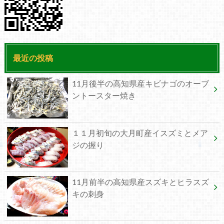
最近の投稿
11月後半の高知県産キビナゴのオーブ
ントースター焼き
１１月初旬の大月町産イスズミとメア
ジの握り
11月前半の高知県産スズキとヒラスズ
キの刺身