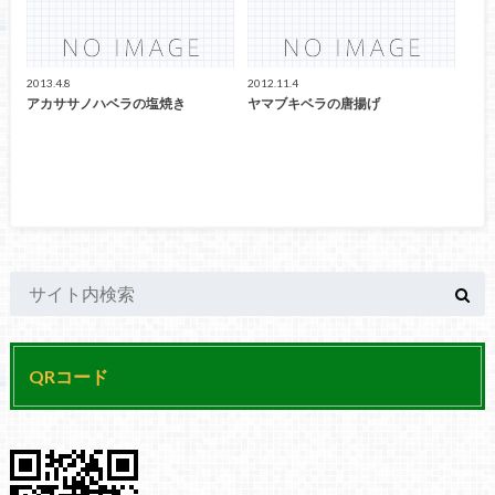
2013.4.8
2012.11.4
アカササノハベラの塩焼き
ヤマブキベラの唐揚げ
QRコード