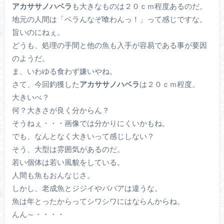
アカササノハベラ
も大きなものは２０ｃｍ程度あるのだ。
地元の人間は「ベラんなぞ喰わんっ！」って感じですな。
旨いのにねぇ。
どうも、処理の手間と他の魚も入手が容易である事が要因
のようだ。
ま、いわゆる食わず嫌いやね。
さて、今回釣獲した
アカササノハベラ
は２０ｃｍ程度。
大きいべ？
何？大きさが良く分からん？
そうねぇ・・・画像では分かりにくいかもね。
でも、なんとなく大きいって感じしない？
そう、大型は雰囲気があるのだ。
若い個体は若い風貌をしている。
人間も魚もおんなじさ。
しかし、老成魚とジジイやババアは違うな。
魚は年とったからってシワシワにはならんからね。
んん～・・・・