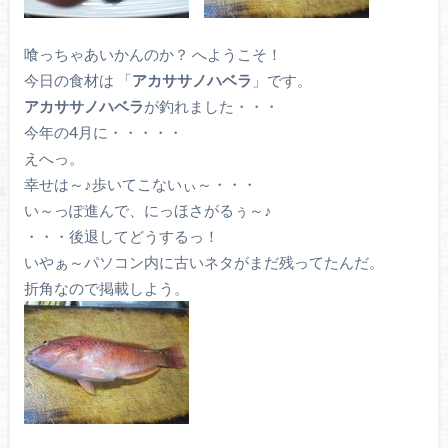
喰っちゃあいかんのか？ へようこそ！
今日の食材は 「
アカササノハベラ
」です。
アカササノハベラ
が釣れました・・・
今年の4月に・・・・・
えへっ。
幸せは～♪歩いてこないぃ～・・・
い～っぽ進んで、にっほさがるぅ～♪
・・・後退してどうするっ！
いやぁ～パソコン内に古いネタがまだ残ってたんだ。
折角なので掲載しよう。