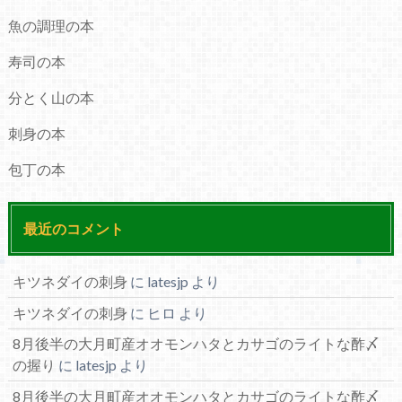
魚の調理の本
寿司の本
分とく山の本
刺身の本
包丁の本
最近のコメント
キツネダイの刺身
に
latesjp
より
キツネダイの刺身
に
ヒロ
より
8月後半の大月町産オオモンハタとカサゴのライトな酢〆
の握り
に
latesjp
より
8月後半の大月町産オオモンハタとカサゴのライトな酢〆