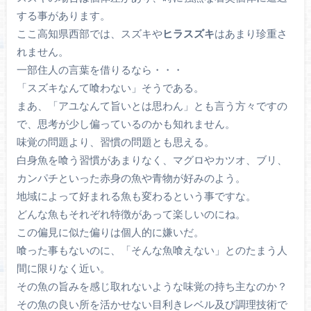
する事があります。
ここ高知県西部では、スズキや
ヒラスズキ
はあまり珍重さ
れません。
一部住人の言葉を借りるなら・・・
「スズキなんて喰わない」そうである。
まあ、「アユなんて旨いとは思わん」とも言う方々ですの
で、思考が少し偏っているのかも知れません。
味覚の問題より、習慣の問題とも思える。
白身魚を喰う習慣があまりなく、マグロやカツオ、ブリ、
カンパチといった赤身の魚や青物が好みのよう。
地域によって好まれる魚も変わるという事ですな。
どんな魚もそれぞれ特徴があって楽しいのにね。
この偏見に似た偏りは個人的に嫌いだ。
喰った事もないのに、「そんな魚喰えない」とのたまう人
間に限りなく近い。
その魚の旨みを感じ取れないような味覚の持ち主なのか？
その魚の良い所を活かせない目利きレベル及び調理技術で