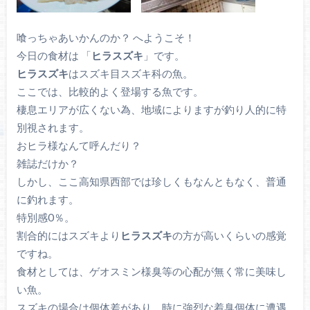
喰っちゃあいかんのか？ へようこそ！
今日の食材は 「
ヒラスズキ
」です。
ヒラスズキ
はスズキ目スズキ科の魚。
ここでは、比較的よく登場する魚です。
棲息エリアが広くない為、地域によりますが釣り人的に特
別視されます。
おヒラ様なんて呼んだり？
雑誌だけか？
しかし、ここ高知県西部では珍しくもなんともなく、普通
に釣れます。
特別感0％。
割合的にはスズキより
ヒラスズキ
の方が高いくらいの感覚
ですね。
食材としては、ゲオスミン様臭等の心配が無く常に美味し
い魚。
スズキの場合は個体差があり、時に強烈な着臭個体に遭遇