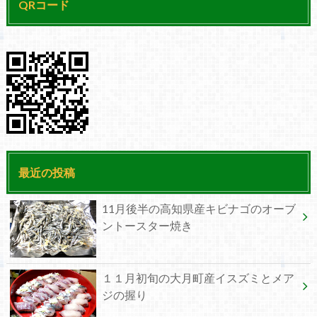
QRコード
最近の投稿
11月後半の高知県産キビナゴのオーブ
ントースター焼き
１１月初旬の大月町産イスズミとメア
ジの握り