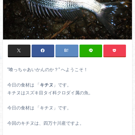
”喰っちゃあいかんのか？” へようこそ！
今日の食材は 「
キチヌ
」です。
キチヌはスズキ目タイ科クロダイ属の魚。
今日の食材は 「キチヌ」です。
今回のキチヌは、四万十川産ですよ。