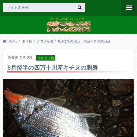
食べ物を大切にしていますか？
HOME
タイ科
クロダイ属
8月後半の四万十川産キチヌの刺身
2008.09.28
クロダイ属
8月後半の四万十川産キチヌの刺身