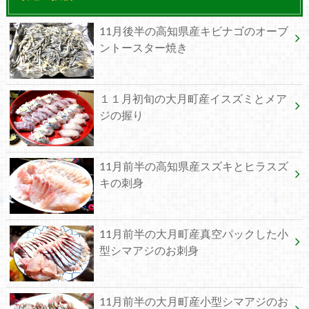
11月後半の高知県産キビナゴのオーブ
ントースター焼き
１１月初旬の大月町産イスズミとメア
ジの握り
11月前半の高知県産スズキとヒラスズ
キの刺身
11月前半の大月町産真空パックした小
型シマアジのお刺身
11月前半の大月町産小型シマアジのお