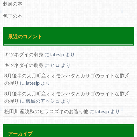
刺身の本
包丁の本
最近のコメント
キツネダイの刺身
に
latesjp
より
キツネダイの刺身
に
ヒロ
より
8月後半の大月町産オオモンハタとカサゴのライトな酢〆
の握り
に
latesjp
より
8月後半の大月町産オオモンハタとカサゴのライトな酢〆
の握り
に
機械のアッシュ
より
松田川 産晩秋のヒラスズキのお造り他
に
latesjp
より
アーカイブ