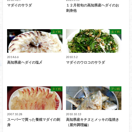
マダイのサラダ
１２月初旬の高知県産ヘダイのお
刺身他
タイ科
タイ科
2014.6.6
2010.5.2
高知県産ヘダイの塩〆
マダイのウロコのサラダ
タイ科
アジ科
2007.10.28
2010.10.13
スーパーで買った養殖マダイの刺
高知県産キチヌとメッキの塩焼き
身
（屋外調理編）