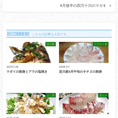
8月後半の四万十川のマガキ
RECOMMEND
こちらの記事も人気です。
タイ科
クロダイ属
2009.5.28
2008.9.5
マダイの刺身とアラの塩焼き
淀川産8月中旬のキチヌの刺身
タイ科
タイ科
2010.4.29
2023.3.11