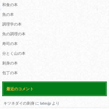
和食の本
魚の本
調理学の本
魚の調理の本
寿司の本
分とく山の本
刺身の本
包丁の本
最近のコメント
キツネダイの刺身
に
latesjp
より