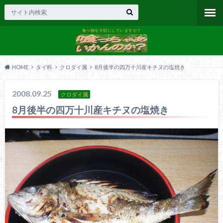
食べ物を大切にしていますか？
HOME
タイ科
クロダイ属
8月後半の四万十川産キチヌの塩焼き
2008.09.25
クロダイ属
8月後半の四万十川産キチヌの塩焼き