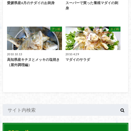
愛媛県産6月のチダイのお刺身
スーパーで買った養殖マダイの刺
身
アジ科
タイ科
2010.10.13
2010.4.29
高知県産キチヌとメッキの塩焼き
マダイのサラダ
（屋外調理編）