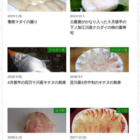
2009.1.28
2024.10.1
養殖マダイの握り
土建屋がかなり入った５月後半の
下ノ加江川産クロダイの柿の葉寿
司
クロダイ属
クロダイ属
2008.9.28
2008.9.5
8月後半の四万十川産キチヌの刺身
淀川産8月中旬のキチヌの刺身
タイ科
タイ科
2008.6.15
2007.10.28