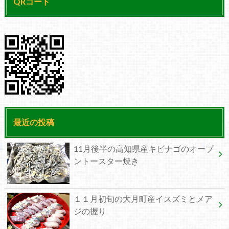
QRコード
最近の投稿
11月後半の高知県産キビナゴのオーブ
ントースター焼き
１１月初旬の大月町産イスズミとメア
ジの握り