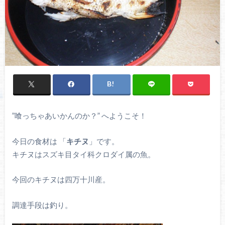
”喰っちゃあいかんのか？” へようこそ！
今日の食材は 「
キチヌ
」です。
キチヌはスズキ目タイ科クロダイ属の魚。
今回のキチヌは四万十川産。
調達手段は釣り。