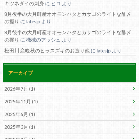
キツネダイの刺身
に
ヒロ
より
8月後半の大月町産オオモンハタとカサゴのライトな酢〆
の握り
に
latesjp
より
8月後半の大月町産オオモンハタとカサゴのライトな酢〆
の握り
に
機械のアッシュ
より
松田川 産晩秋のヒラスズキのお造り他
に
latesjp
より
アーカイブ
2026年7月 (1)
2025年11月 (1)
2025年6月 (1)
2025年3月 (1)