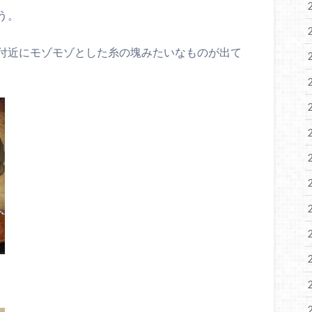
う。
付近にモゾモゾとした糸の塊みたいなものが出て