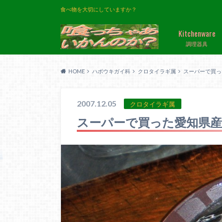
食べ物を大切にしていますか？
Kitchenware
調理器具
HOME
ハボウキガイ科
クロタイラギ属
スーパーで買っ
2007.12.05
クロタイラギ属
スーパーで買った愛知県