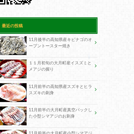
最近の投稿
11月後半の高知県産キビナゴのオ
ーブントースター焼き
１１月初旬の大月町産イスズミと
メアジの握り
11月前半の高知県産スズキとヒラ
スズキの刺身
11月前半の大月町産真空パックし
た小型シマアジのお刺身
11月前半の大月町産小型シマアジ