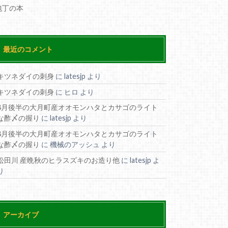
包丁の本
最近のコメント
キツネダイの刺身
に
latesjp
より
キツネダイの刺身
に
ヒロ
より
8月後半の大月町産オオモンハタとカサゴのライト
な酢〆の握り
に
latesjp
より
8月後半の大月町産オオモンハタとカサゴのライト
な酢〆の握り
に
機械のアッシュ
より
松田川 産晩秋のヒラスズキのお造り他
に
latesjp
よ
り
アーカイブ