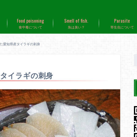
Food poisoning
Smell of fish.
Parasite
食中毒について
魚は臭い？
寄生虫について
た愛知県産タイラギの刺身
産タイラギの刺身