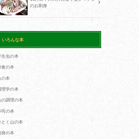
のお刺身
いろんな本
寄生虫の本
和食の本
魚の本
調理学の本
魚の調理の本
寿司の本
分とく山の本
刺身の本