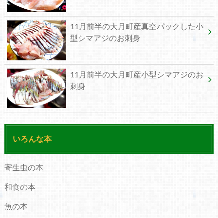
11月前半の大月町産真空パックした小
型シマアジのお刺身
11月前半の大月町産小型シマアジのお
刺身
いろんな本
寄生虫の本
和食の本
魚の本