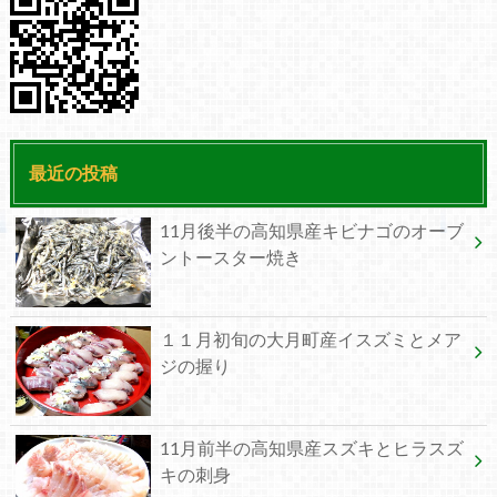
最近の投稿
11月後半の高知県産キビナゴのオーブ
ントースター焼き
１１月初旬の大月町産イスズミとメア
ジの握り
11月前半の高知県産スズキとヒラスズ
キの刺身