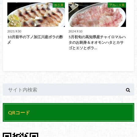
ボラ属
アカハタ属
2021.9.30
2024.9.10
10月前半の下ノ加江川産ボラの酢
5月初旬の高知県産チャイロマルハ
〆
タのお刺身＆オオモンハタとカサ
ゴとエソとボラ…
QRコード