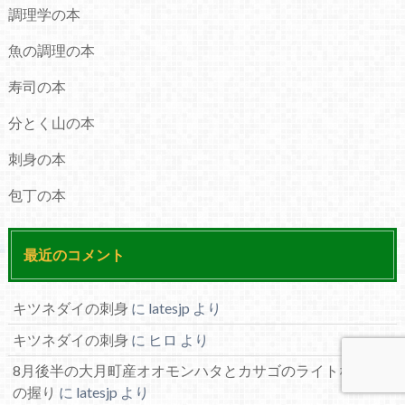
調理学の本
魚の調理の本
寿司の本
分とく山の本
刺身の本
包丁の本
最近のコメント
キツネダイの刺身
に
latesjp
より
キツネダイの刺身
に
ヒロ
より
8月後半の大月町産オオモンハタとカサゴのライトな酢〆
の握り
に
latesjp
より