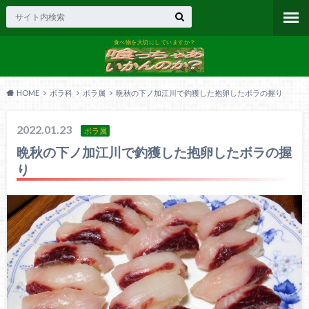
食べ物を大切にしていますか？
HOME
ボラ科
ボラ属
晩秋の下ノ加江川で釣獲した抱卵したボラの握り
2022.01.23
ボラ属
晩秋の下ノ加江川で釣獲した抱卵したボラの握
り