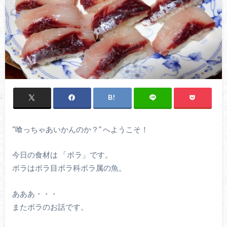
“喰っちゃあいかんのか？” へようこそ！
今日の食材は 「ボラ」です。
ボラはボラ目ボラ科ボラ属の魚。
あああ・・・
またボラのお話です。