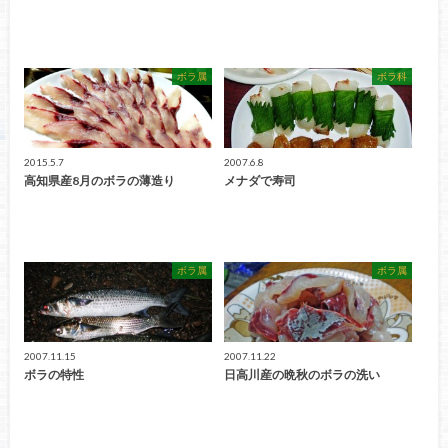
ボラ属
ボラ科
2015.5.7
2007.6.8
高知県産8月のボラの薄造り
メナダで寿司
ボラ属
ボラ属
2007.11.15
2007.11.22
ボラの特性
日高川産の晩秋のボラの洗い