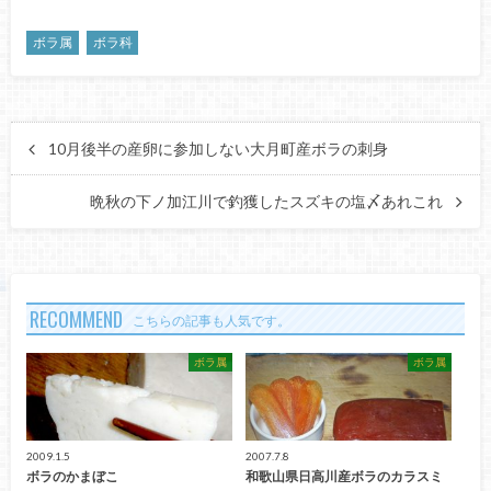
ボラ属
ボラ科
10月後半の産卵に参加しない大月町産ボラの刺身
晩秋の下ノ加江川で釣獲したスズキの塩〆あれこれ
RECOMMEND
こちらの記事も人気です。
ボラ属
ボラ属
2009.1.5
2007.7.8
ボラのかまぼこ
和歌山県日高川産ボラのカラスミ