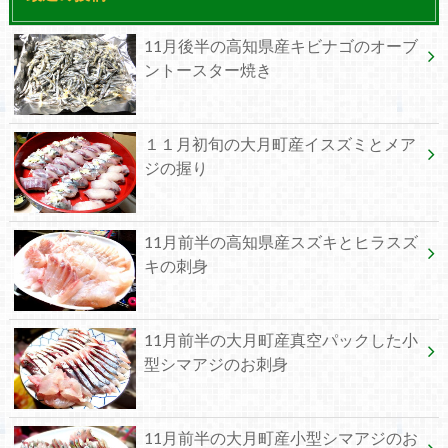
11月後半の高知県産キビナゴのオーブ
ントースター焼き
１１月初旬の大月町産イスズミとメア
ジの握り
11月前半の高知県産スズキとヒラスズ
キの刺身
11月前半の大月町産真空パックした小
型シマアジのお刺身
11月前半の大月町産小型シマアジのお