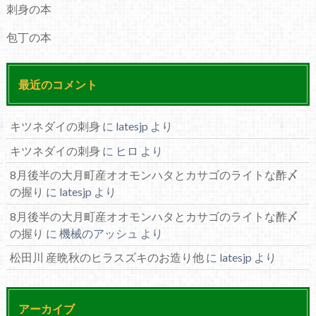
刺身の本
包丁の本
最近のコメント
キツネダイの刺身
に
latesjp
より
キツネダイの刺身
に
ヒロ
より
8月後半の大月町産オオモンハタとカサゴのライトな酢〆
の握り
に
latesjp
より
8月後半の大月町産オオモンハタとカサゴのライトな酢〆
の握り
に
機械のアッシュ
より
松田川 産晩秋のヒラスズキのお造り他
に
latesjp
より
アーカイブ