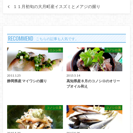
１１月初旬の大月町産イスズミとメアジの握り
RECOMMEND
こちらの記事も人気です。
ニシン科
コノシロ属
2011.1.25
2015.5.14
静岡県産 マイワシの握り
高知県産８月のコノシロのオリー
ブオイル和え
コノシロ属
コノシロ属
2010.5.30
2017.5.28