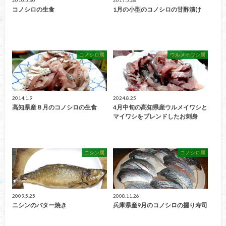
コノシロの生食
1月の小型のコノシロの甘酢漬け
コノシロ属
ウルメイワシ属
2014.1.9
2024.8.25
高知県産８月のコノシロの生食
4月中旬の高知県産ウルメイワシと
マイワシをブレンドしたお刺身
ニシン属
コノシロ属
2009.5.25
2008.11.26
ニシンのバター焼き
兵庫県産9月のコノシロの握り寿司