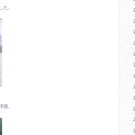
した。
拝借。