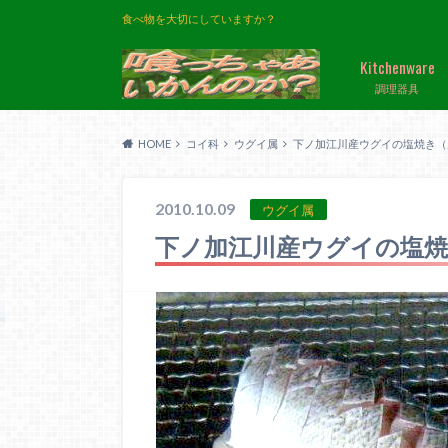
食べ物を大切にしていますか？
Kitchenware
調理器具
HOME
コイ科
ウグイ属
下ノ加江川産ウグイの塩焼き（
2010.10.09
ウグイ属
下ノ加江川産ウグイの塩焼