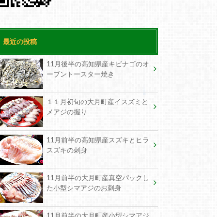
最近の投稿
11月後半の高知県産キビナゴのオ
ーブントースター焼き
１１月初旬の大月町産イスズミと
メアジの握り
11月前半の高知県産スズキとヒラ
スズキの刺身
11月前半の大月町産真空パックし
た小型シマアジのお刺身
11月前半の大月町産小型シマアジ