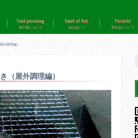
Food poisoning
Smell of fish.
Parasite
食中毒について
魚は臭い？
寄生虫について
屋外調理編）
き（屋外調理編）