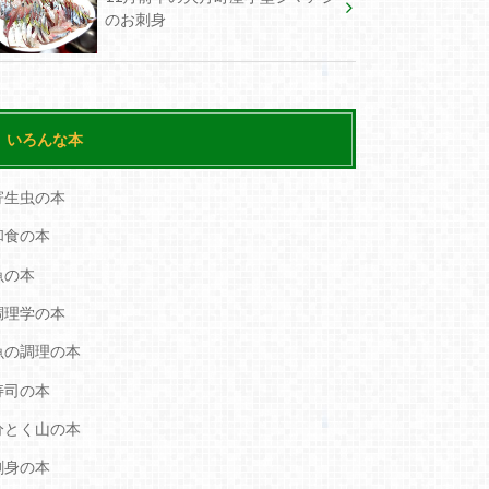
のお刺身
いろんな本
寄生虫の本
和食の本
魚の本
調理学の本
魚の調理の本
寿司の本
分とく山の本
刺身の本