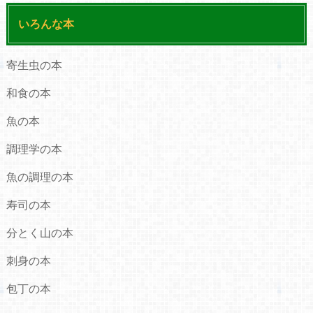
いろんな本
寄生虫の本
和食の本
魚の本
調理学の本
魚の調理の本
寿司の本
分とく山の本
刺身の本
包丁の本