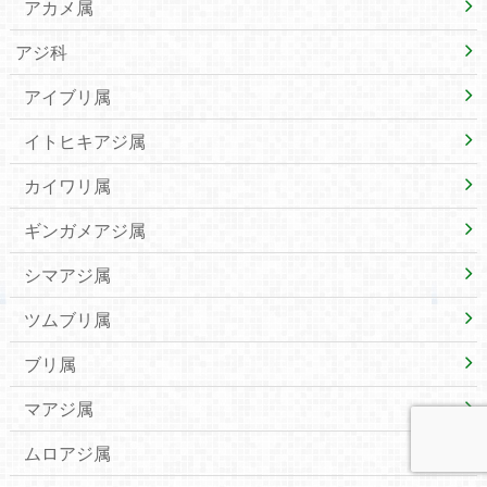
アカメ属
アジ科
アイブリ属
イトヒキアジ属
カイワリ属
ギンガメアジ属
シマアジ属
ツムブリ属
ブリ属
マアジ属
ムロアジ属