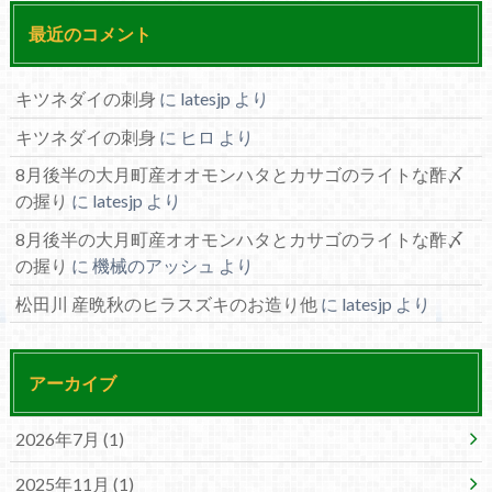
最近のコメント
キツネダイの刺身
に
latesjp
より
キツネダイの刺身
に
ヒロ
より
8月後半の大月町産オオモンハタとカサゴのライトな酢〆
の握り
に
latesjp
より
8月後半の大月町産オオモンハタとカサゴのライトな酢〆
の握り
に
機械のアッシュ
より
松田川 産晩秋のヒラスズキのお造り他
に
latesjp
より
アーカイブ
2026年7月 (1)
2025年11月 (1)