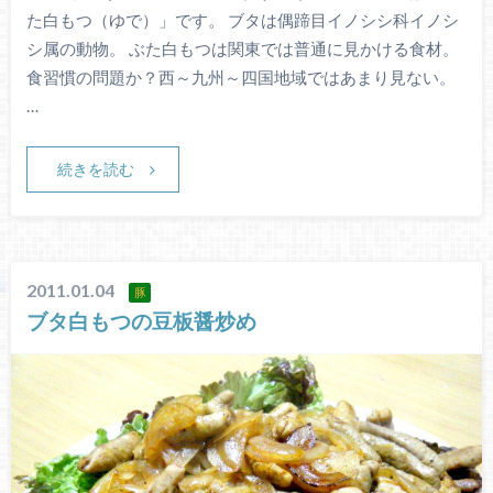
た白もつ（ゆで）」です。 ブタは偶蹄目イノシシ科イノシ
シ属の動物。 ぶた白もつは関東では普通に見かける食材。
食習慣の問題か？西～九州～四国地域ではあまり見ない。
…
続きを読む
2011.01.04
豚
ブタ白もつの豆板醤炒め