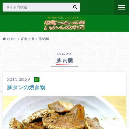
食べ物を大切にしていますか？
HOME
畜肉
豚
豚:内臓
CATEGORY
豚:内臓
2011.08.29
豚
豚タンの焼き物