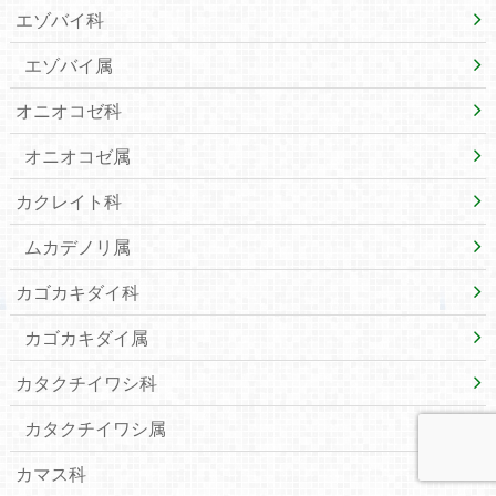
エゾバイ科
エゾバイ属
オニオコゼ科
オニオコゼ属
カクレイト科
ムカデノリ属
カゴカキダイ科
カゴカキダイ属
カタクチイワシ科
カタクチイワシ属
カマス科