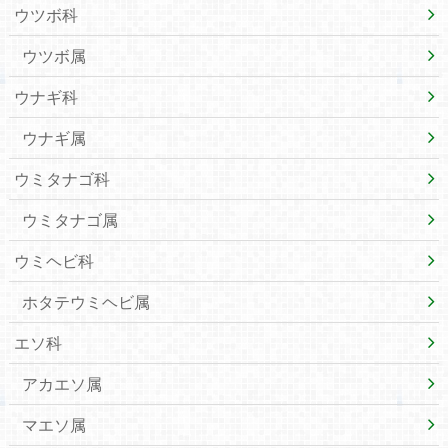
ウツボ科
ウツボ属
ウナギ科
ウナギ属
ウミタナゴ科
ウミタナゴ属
ウミヘビ科
ホタテウミヘビ属
エソ科
アカエソ属
マエソ属