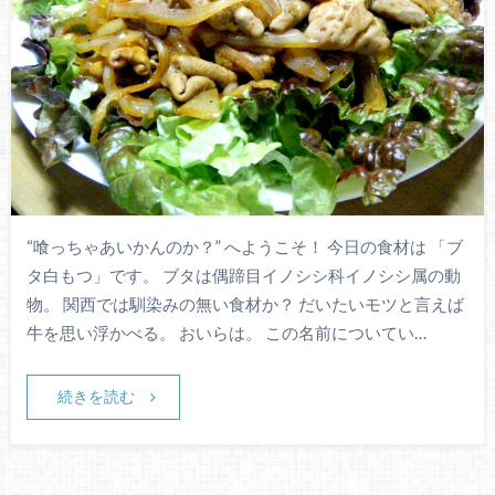
“喰っちゃあいかんのか？” へようこそ！ 今日の食材は 「ブ
タ白もつ」です。 ブタは偶蹄目イノシシ科イノシシ属の動
物。 関西では馴染みの無い食材か？ だいたいモツと言えば
牛を思い浮かべる。 おいらは。 この名前についてい…
続きを読む