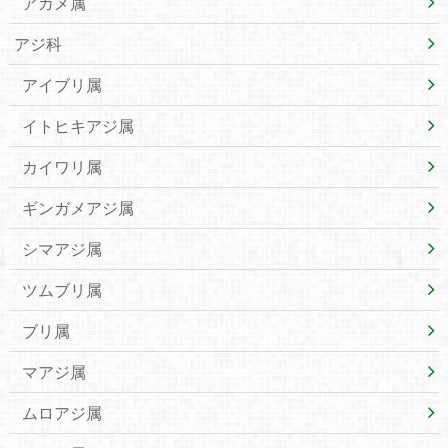
アカメ属
アジ科
アイブリ属
イトヒキアジ属
カイワリ属
ギンガメアジ属
シマアジ属
ツムブリ属
ブリ属
マアジ属
ムロアジ属