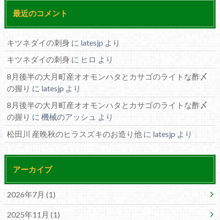
最近のコメント
キツネダイの刺身
に
latesjp
より
キツネダイの刺身
に
ヒロ
より
8月後半の大月町産オオモンハタとカサゴのライトな酢〆
の握り
に
latesjp
より
8月後半の大月町産オオモンハタとカサゴのライトな酢〆
の握り
に
機械のアッシュ
より
松田川 産晩秋のヒラスズキのお造り他
に
latesjp
より
アーカイブ
2026年7月 (1)
2025年11月 (1)