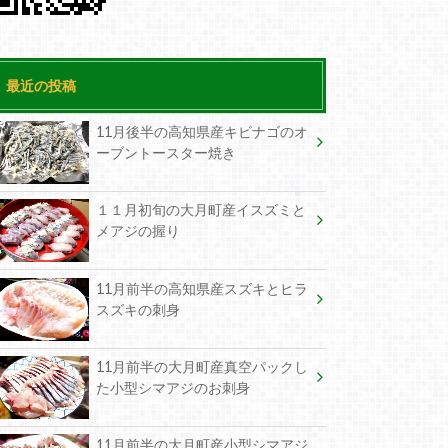
最近の投稿
11月後半の高知県産キビナゴのオ
ーブントースター焼き
１１月初旬の大月町産イスズミと
メアジの握り
11月前半の高知県産スズキとヒラ
スズキの刺身
11月前半の大月町産真空パックし
た小型シマアジのお刺身
11月前半の大月町産小型シマアジ