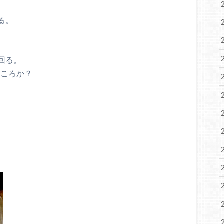
る。
回る。
ところか？
。