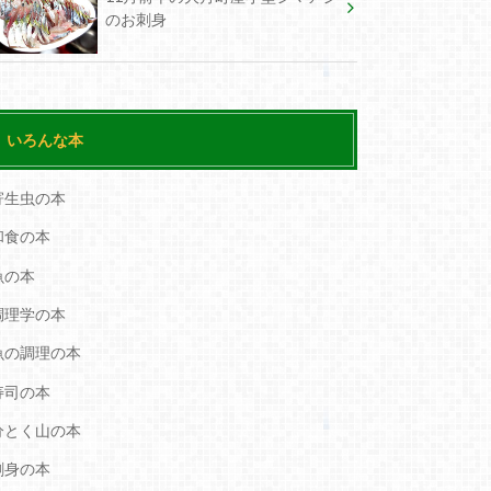
のお刺身
いろんな本
寄生虫の本
和食の本
魚の本
調理学の本
魚の調理の本
寿司の本
分とく山の本
刺身の本