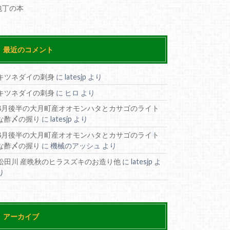
包丁の本
最近のコメント
キツネダイの刺身
に
latesjp
より
キツネダイの刺身
に
ヒロ
より
8月後半の大月町産オオモンハタとカサゴのライト
な酢〆の握り
に
latesjp
より
8月後半の大月町産オオモンハタとカサゴのライト
な酢〆の握り
に
機械のアッシュ
より
松田川 産晩秋のヒラスズキのお造り他
に
latesjp
よ
り
アーカイブ