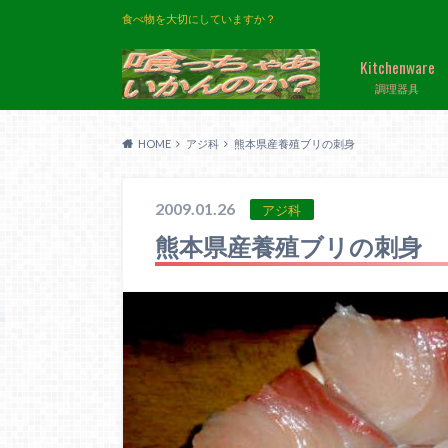
食べ物を大切にしていますか？
Kitchenware
調理器具
HOME
アジ科
熊本県産養殖ブリの刺身
2009.01.26
アジ科
熊本県産養殖ブリの刺身