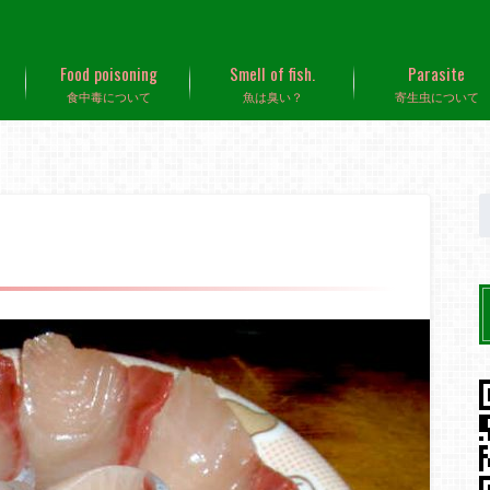
Food poisoning
Smell of fish.
Parasite
食中毒について
魚は臭い？
寄生虫について