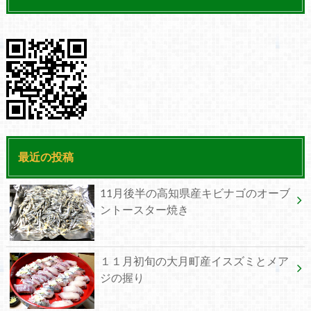
最近の投稿
11月後半の高知県産キビナゴのオーブ
ントースター焼き
１１月初旬の大月町産イスズミとメア
ジの握り