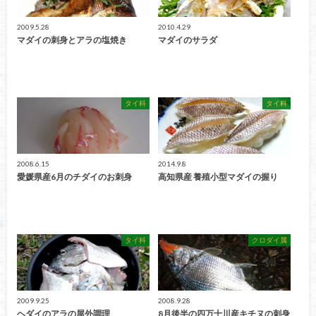
2009.5.28
2010.4.29
マダイの刺身とアラの塩焼き
マダイのサラダ
タイ科
タイ科
2008.6.15
2014.9.8
愛媛県産6月のチダイのお刺身
高知県産 養殖小型マダイの握り
タイ科
クロダイ属
2009.9.25
2008.9.28
ヘダイのアラの屋外調理
8月後半の四万十川産キチヌの刺身