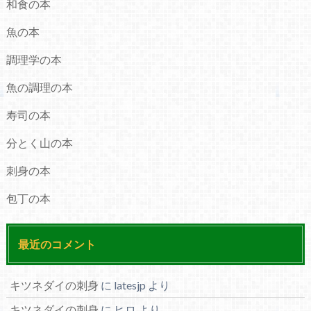
和食の本
魚の本
調理学の本
魚の調理の本
寿司の本
分とく山の本
刺身の本
包丁の本
最近のコメント
キツネダイの刺身
に
latesjp
より
キツネダイの刺身
に
ヒロ
より