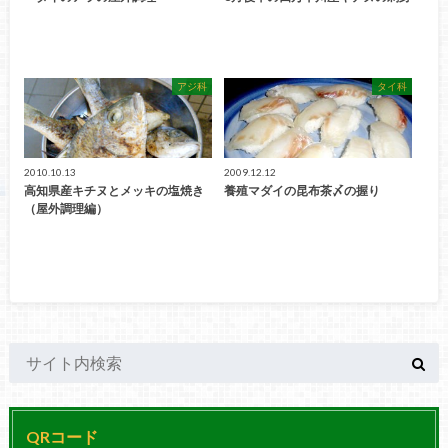
アジ科
タイ科
2010.10.13
2009.12.12
高知県産キチヌとメッキの塩焼き
養殖マダイの昆布茶〆の握り
（屋外調理編）
QRコード