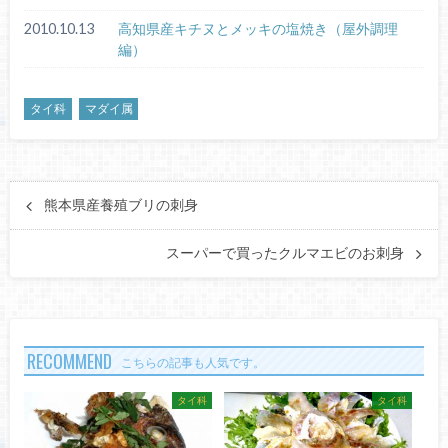
2010.10.13
高知県産キチヌとメッキの塩焼き（屋外調理
編）
タイ科
マダイ属
熊本県産養殖ブリの刺身
スーパーで買ったクルマエビのお刺身
RECOMMEND
こちらの記事も人気です。
タイ科
タイ科