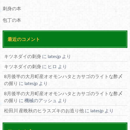
刺身の本
包丁の本
最近のコメント
キツネダイの刺身
に
latesjp
より
キツネダイの刺身
に
ヒロ
より
8月後半の大月町産オオモンハタとカサゴのライトな酢〆
の握り
に
latesjp
より
8月後半の大月町産オオモンハタとカサゴのライトな酢〆
の握り
に
機械のアッシュ
より
松田川 産晩秋のヒラスズキのお造り他
に
latesjp
より