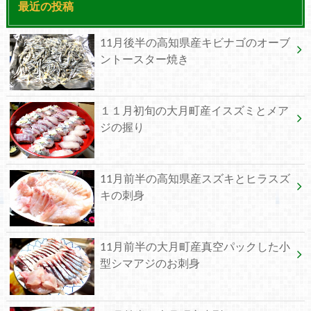
最近の投稿
11月後半の高知県産キビナゴのオーブ
ントースター焼き
１１月初旬の大月町産イスズミとメア
ジの握り
11月前半の高知県産スズキとヒラスズ
キの刺身
11月前半の大月町産真空パックした小
型シマアジのお刺身