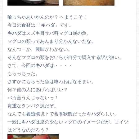
喰っちゃあいかんのか？ へようこそ！
今日の食材は 「
キハダ
」です。
キハダ
はスズキ目サバ科マグロ属の魚。
マグロの類ってあんまり分かんないだな。
なんつーか、興味がわかない。
そんなマグロの類をおいらが自分で購入する訳が無い。
さて、今回の
キハダ
は・・・・
もらっちった。
さすがにもらった魚は喰わねばなるまい。
何？他の人にあげればいい？
バカ言うんじゃないっ！
貴重なタンパク源だぞ。
なんでも養殖環境下で蓄養状態だった
キハダ
らしい。
一般に
キハダ
は脂の少ないマグロのイメージだが、コイツ
はどうなのだろう？