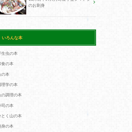
のお刺身
いろんな本
寄生虫の本
和食の本
魚の本
調理学の本
魚の調理の本
寿司の本
分とく山の本
刺身の本