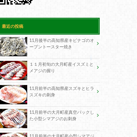
最近の投稿
11月後半の高知県産キビナゴのオ
ーブントースター焼き
１１月初旬の大月町産イスズミと
メアジの握り
11月前半の高知県産スズキとヒラ
スズキの刺身
11月前半の大月町産真空パックし
た小型シマアジのお刺身
11月前半の大月町産小型シマアジ