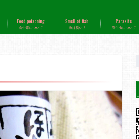
Food poisoning
Smell of fish.
Parasite
食中毒について
魚は臭い？
寄生虫について