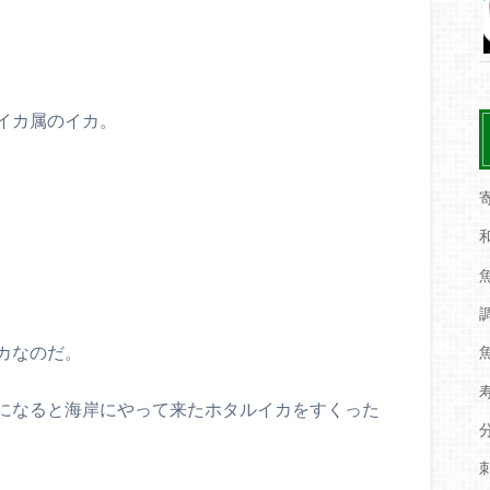
イカ属のイカ。
カなのだ。
になると海岸にやって来たホタルイカをすくった