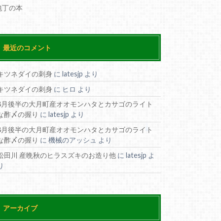
包丁の本
最近のコメント
キツネダイの刺身
に
latesjp
より
キツネダイの刺身
に
ヒロ
より
8月後半の大月町産オオモンハタとカサゴのライト
な酢〆の握り
に
latesjp
より
8月後半の大月町産オオモンハタとカサゴのライト
な酢〆の握り
に
機械のアッシュ
より
松田川 産晩秋のヒラスズキのお造り他
に
latesjp
よ
り
アーカイブ