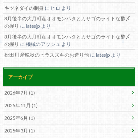
キツネダイの刺身
に
ヒロ
より
8月後半の大月町産オオモンハタとカサゴのライトな酢〆
の握り
に
latesjp
より
8月後半の大月町産オオモンハタとカサゴのライトな酢〆
の握り
に
機械のアッシュ
より
松田川 産晩秋のヒラスズキのお造り他
に
latesjp
より
アーカイブ
2026年7月 (1)
2025年11月 (1)
2025年6月 (1)
2025年3月 (1)