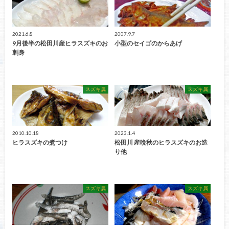
2021.6.8
2007.9.7
9月後半の松田川産ヒラスズキのお
小型のセイゴのからあげ
刺身
スズキ属
スズキ属
2010.10.18
2023.1.4
ヒラスズキの煮つけ
松田川 産晩秋のヒラスズキのお造
り他
スズキ属
スズキ属