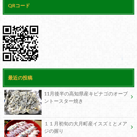
QRコード
最近の投稿
11月後半の高知県産キビナゴのオーブ
ントースター焼き
１１月初旬の大月町産イスズミとメア
ジの握り