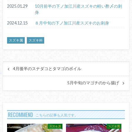
2025.01.29
10月前半の下ノ加江川産スズキの軽い酢〆の刺
身
2024.12.15
８月中旬の下ノ加江川産スズキのお刺身
スズキ属
スズキ科
4月後半のスナダコとタマゴのボイル
5月中旬のマゴチのから揚げ
RECOMMEND
こちらの記事も人気です。
スズキ属
スズキ属