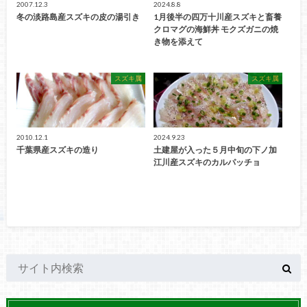
2007.12.3
2024.8.8
冬の淡路島産スズキの皮の湯引き
1月後半の四万十川産スズキと畜養
クロマグの海鮮丼 モクズガニの焼
き物を添えて
スズキ属
スズキ属
2010.12.1
2024.9.23
千葉県産スズキの造り
土建屋が入った５月中旬の下ノ加
江川産スズキのカルパッチョ