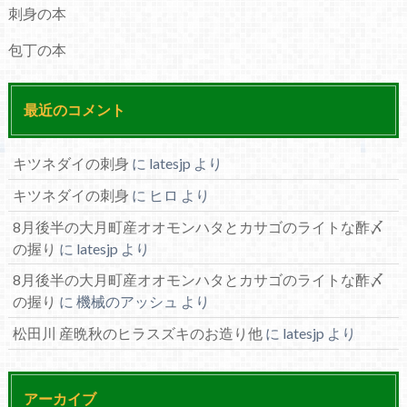
刺身の本
包丁の本
最近のコメント
キツネダイの刺身
に
latesjp
より
キツネダイの刺身
に
ヒロ
より
8月後半の大月町産オオモンハタとカサゴのライトな酢〆
の握り
に
latesjp
より
8月後半の大月町産オオモンハタとカサゴのライトな酢〆
の握り
に
機械のアッシュ
より
松田川 産晩秋のヒラスズキのお造り他
に
latesjp
より
アーカイブ