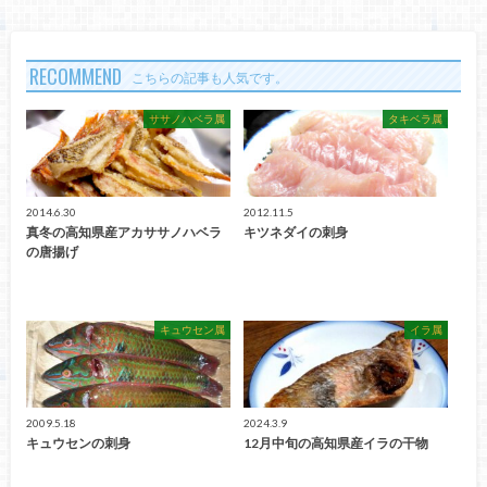
RECOMMEND
こちらの記事も人気です。
ササノハベラ属
タキベラ属
2014.6.30
2012.11.5
真冬の高知県産アカササノハベラ
キツネダイの刺身
の唐揚げ
キュウセン属
イラ属
2009.5.18
2024.3.9
キュウセンの刺身
12月中旬の高知県産イラの干物