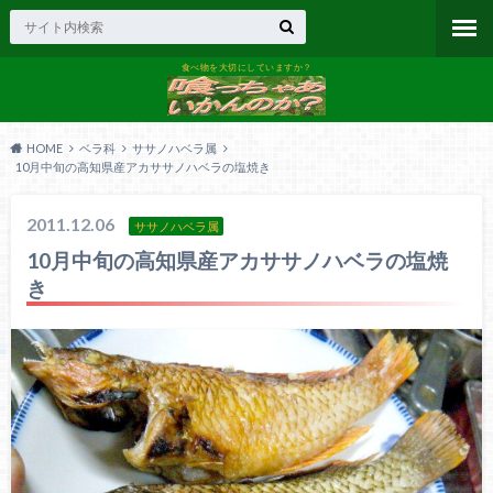
食べ物を大切にしていますか？
HOME
ベラ科
ササノハベラ属
10月中旬の高知県産アカササノハベラの塩焼き
2011.12.06
ササノハベラ属
10月中旬の高知県産アカササノハベラの塩焼
き