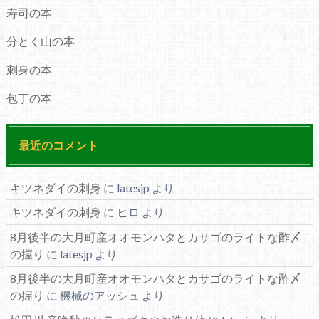
寿司の本
分とく山の本
刺身の本
包丁の本
最近のコメント
キツネダイの刺身
に
latesjp
より
キツネダイの刺身
に
ヒロ
より
8月後半の大月町産オオモンハタとカサゴのライトな酢〆
の握り
に
latesjp
より
8月後半の大月町産オオモンハタとカサゴのライトな酢〆
の握り
に
機械のアッシュ
より