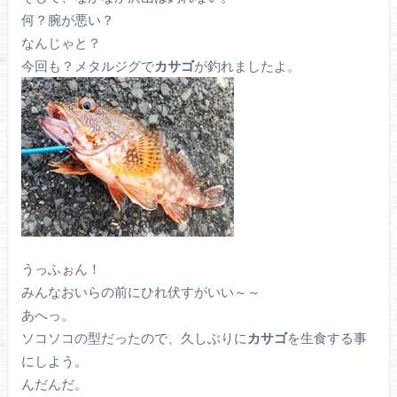
何？腕が悪い？
なんじゃと？
今回も？メタルジグで
カサゴ
が釣れましたよ。
うっふぉん！
みんなおいらの前にひれ伏すがいい～～
あへっ。
ソコソコの型だったので、久しぶりに
カサゴ
を生食する事
にしよう。
んだんだ。