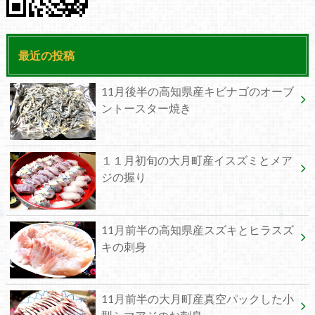
最近の投稿
11月後半の高知県産キビナゴのオーブ
ントースター焼き
１１月初旬の大月町産イスズミとメア
ジの握り
11月前半の高知県産スズキとヒラスズ
キの刺身
11月前半の大月町産真空パックした小