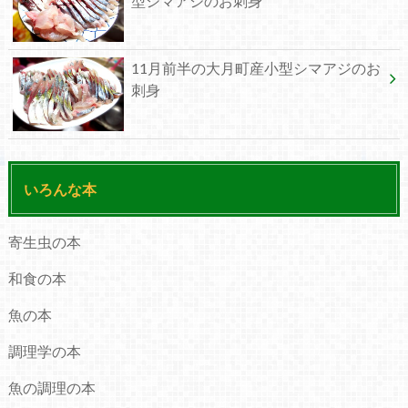
型シマアジのお刺身
11月前半の大月町産小型シマアジのお
刺身
いろんな本
寄生虫の本
和食の本
魚の本
調理学の本
魚の調理の本