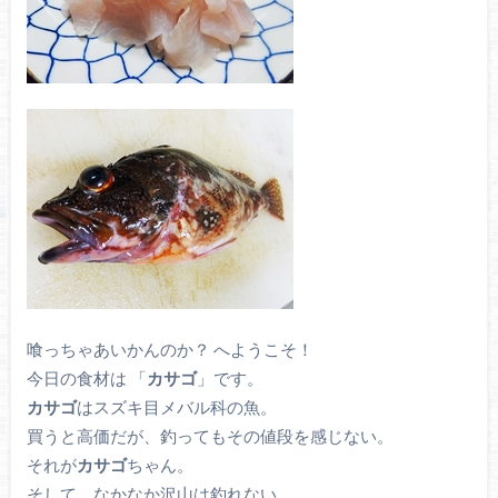
喰っちゃあいかんのか？ へようこそ！
今日の食材は 「
カサゴ
」です。
カサゴ
はスズキ目メバル科の魚。
買うと高価だが、釣ってもその値段を感じない。
それが
カサゴ
ちゃん。
そして、なかなか沢山は釣れない。