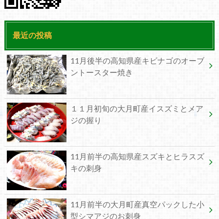
最近の投稿
11月後半の高知県産キビナゴのオーブ
ントースター焼き
１１月初旬の大月町産イスズミとメア
ジの握り
11月前半の高知県産スズキとヒラスズ
キの刺身
11月前半の大月町産真空パックした小
型シマアジのお刺身