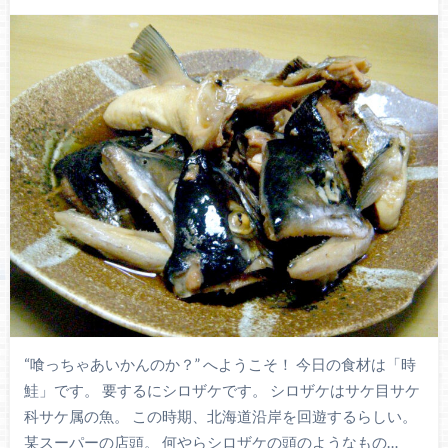
“喰っちゃあいかんのか？” へようこそ！ 今日の食材は「時
鮭」です。 要するにシロザケです。 シロザケはサケ目サケ
科サケ属の魚。 この時期、北海道沿岸を回遊するらしい。
某スーパーの店頭。 何やらシロザケの頭のようなもの…