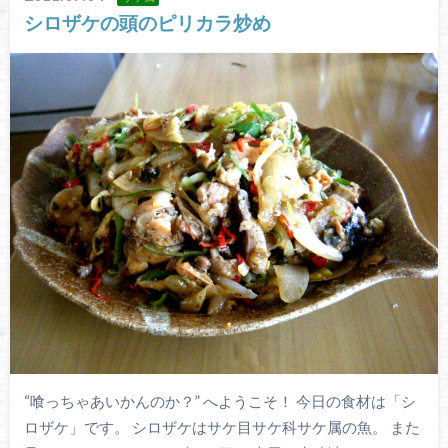
シロザケの頭のピリカラ炒め
“喰っちゃあいかんのか？” へようこそ！ 今日の食材は「シ
ロザケ」です。 シロザケはサケ目サケ科サケ属の魚。 また