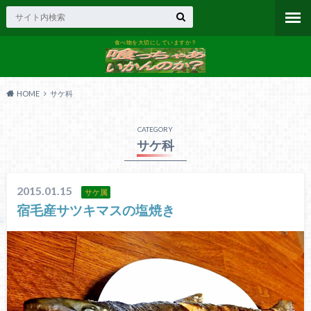
食べ物を大切にしていますか？
HOME
サケ科
CATEGORY
サケ科
2015.01.15
サケ属
宿毛産サツキマスの塩焼き