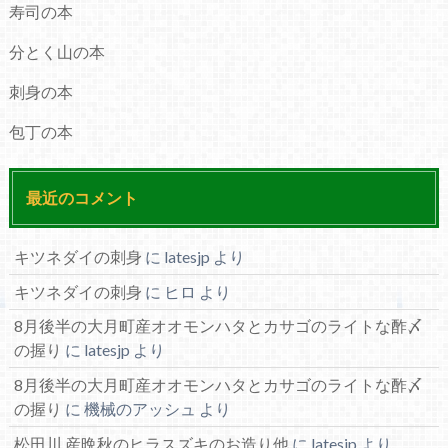
寿司の本
分とく山の本
刺身の本
包丁の本
最近のコメント
キツネダイの刺身
に
latesjp
より
キツネダイの刺身
に
ヒロ
より
8月後半の大月町産オオモンハタとカサゴのライトな酢〆
の握り
に
latesjp
より
8月後半の大月町産オオモンハタとカサゴのライトな酢〆
の握り
に
機械のアッシュ
より
松田川 産晩秋のヒラスズキのお造り他
に
latesjp
より