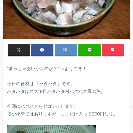
”喰っちゃあいかんのか？” へようこそ！
今日の食材は 「ハタハタ」です。
ハタハタはスズキ目ハタハタ科ハタハタ属の魚。
今回はハタハタをセゴシにします。
多少小型ではありますが、コレだけ入って200円なり。