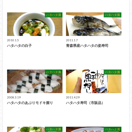
ハタハタ属
ハタハタ属
2010.1.5
2011.1.7
ハタハタの白子
青森県産ハタハタの姿寿司
ハタハタ属
ハタハタ属
2008.3.19
2011.4.29
ハタハタのあぶりモドキ握り
ハタハタ寿司（市販品）
ハタハタ属
ハタハタ属