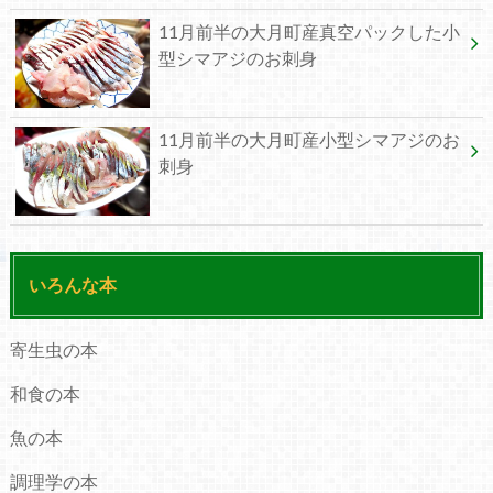
11月前半の大月町産真空パックした小
型シマアジのお刺身
11月前半の大月町産小型シマアジのお
刺身
いろんな本
寄生虫の本
和食の本
魚の本
調理学の本