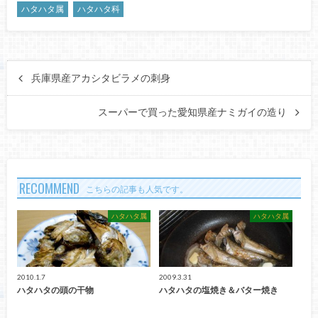
ハタハタ属
ハタハタ科
兵庫県産アカシタビラメの刺身
スーパーで買った愛知県産ナミガイの造り
RECOMMEND
こちらの記事も人気です。
ハタハタ属
ハタハタ属
2010.1.7
2009.3.31
ハタハタの頭の干物
ハタハタの塩焼き＆バター焼き