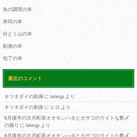
魚の調理の本
寿司の本
分とく山の本
刺身の本
包丁の本
最近のコメント
キツネダイの刺身
に
latesjp
より
キツネダイの刺身
に
ヒロ
より
8月後半の大月町産オオモンハタとカサゴのライトな酢〆
の握り
に
latesjp
より
8月後半の大月町産オオモンハタとカサゴのライトな酢〆