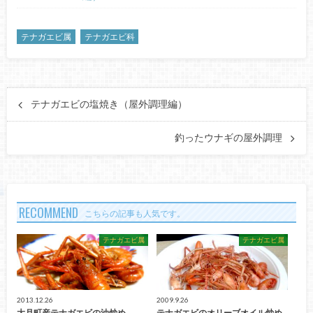
テナガエビ属
テナガエビ科
テナガエビの塩焼き（屋外調理編）
釣ったウナギの屋外調理
RECOMMEND
こちらの記事も人気です。
テナガエビ属
テナガエビ属
2013.12.26
2009.9.26
大月町産テナガエビの油炒め
テナガエビのオリーブオイル炒め