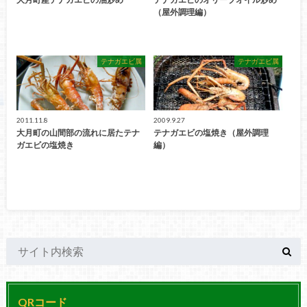
（屋外調理編）
テナガエビ属
テナガエビ属
2011.11.8
2009.9.27
大月町の山間部の流れに居たテナ
テナガエビの塩焼き（屋外調理
ガエビの塩焼き
編）
QRコード