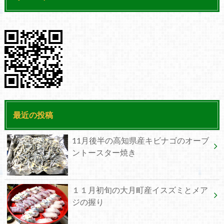
最近の投稿
11月後半の高知県産キビナゴのオーブ
ントースター焼き
１１月初旬の大月町産イスズミとメア
ジの握り