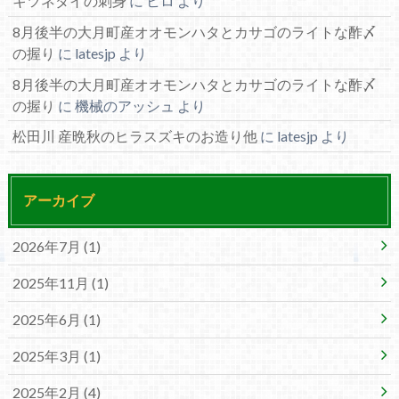
キツネダイの刺身
に
ヒロ
より
8月後半の大月町産オオモンハタとカサゴのライトな酢〆
の握り
に
latesjp
より
8月後半の大月町産オオモンハタとカサゴのライトな酢〆
の握り
に
機械のアッシュ
より
松田川 産晩秋のヒラスズキのお造り他
に
latesjp
より
アーカイブ
2026年7月 (1)
2025年11月 (1)
2025年6月 (1)
2025年3月 (1)
2025年2月 (4)