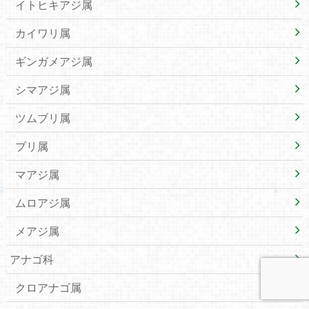
イトヒキアジ属
カイワリ属
ギンガメアジ属
シマアジ属
ツムブリ属
ブリ属
マアジ属
ムロアジ属
メアジ属
アナゴ科
クロアナゴ属